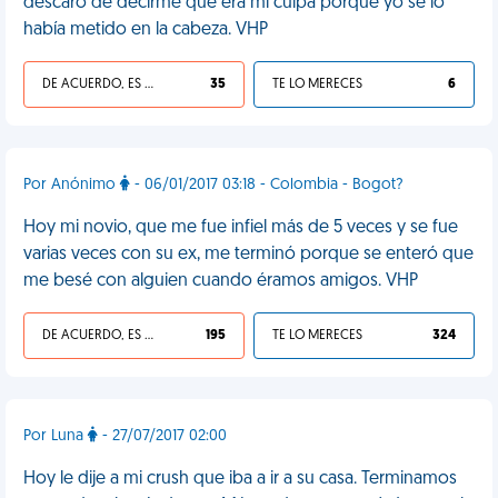
descaro de decirme que era mi culpa porque yo se lo
había metido en la cabeza. VHP
DE ACUERDO, ES UNA VIDA HP
35
TE LO MERECES
6
Por Anónimo
- 06/01/2017 03:18 - Colombia - Bogot?
Hoy mi novio, que me fue infiel más de 5 veces y se fue
varias veces con su ex, me terminó porque se enteró que
me besé con alguien cuando éramos amigos. VHP
DE ACUERDO, ES UNA VIDA HP
195
TE LO MERECES
324
Por Luna
- 27/07/2017 02:00
Hoy le dije a mi crush que iba a ir a su casa. Terminamos