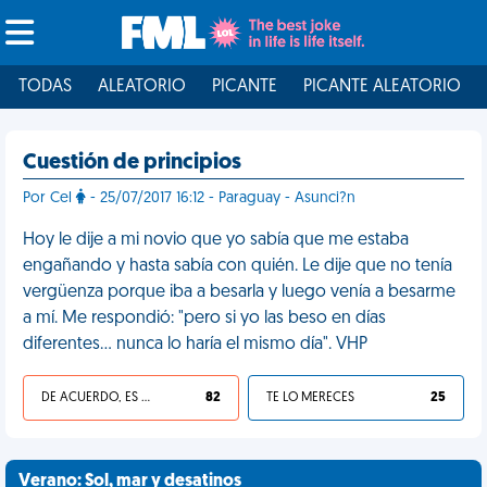
TODAS
ALEATORIO
PICANTE
PICANTE ALEATORIO
Cuestión de principios
Por Cel
- 25/07/2017 16:12 - Paraguay - Asunci?n
Hoy le dije a mi novio que yo sabía que me estaba
engañando y hasta sabía con quién. Le dije que no tenía
vergüenza porque iba a besarla y luego venía a besarme
a mí. Me respondió: "pero si yo las beso en días
diferentes... nunca lo haría el mismo día". VHP
DE ACUERDO, ES UNA VIDA HP
82
TE LO MERECES
25
Verano: Sol, mar y desatinos