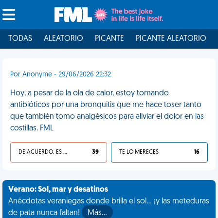
TODAS
ALEATORIO
PICANTE
PICANTE ALEATORIO
Por Anonyme - 29/06/2026 22:32
Hoy, a pesar de la ola de calor, estoy tomando
antibióticos por una bronquitis que me hace toser tanto
que también tomo analgésicos para aliviar el dolor en las
costillas. FML
DE ACUERDO, ES UNA VIDA HP
39
TE LO MERECES
16
Verano: Sol, mar y desatinos
Anécdotas veraniegas donde brilla el sol... ¡y las meteduras
de pata nunca faltan!
Más…