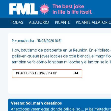
TODAS
ALEATORIO
PICANTE
PICANTE ALEATORI
Por muchacha - 15/05/2026 16:31
Hoy, bautismo de parapente en La Reunión. En el folleto 
paille-en-queue (aves locales de cola blanca), el magnífico
también vería cómo forzaban mi coche y el ladrón se lo l
DE ACUERDO, ES UNA VIDA HP
44
Verano: Sol, mar y desatinos
Anécdotas veraniegas donde brilla el sol... ¡y las metedur