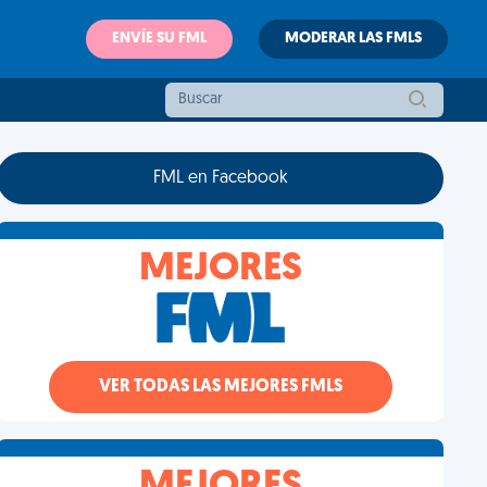
ENVÍE SU FML
MODERAR LAS FMLS
FML en Facebook
MEJORES
VER TODAS LAS MEJORES FMLS