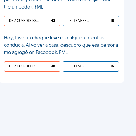
pronto voy a tener un bebé. Él me dice bajito: «Me
tiré un pedo». FML
DE ACUERDO, ES UNA VIDA HP
43
TE LO MERECES
18
Hoy, tuve un choque leve con alguien mientras
conducía. Al volver a casa, descubro que esa persona
me agregó en Facebook. FML
DE ACUERDO, ES UNA VIDA HP
38
TE LO MERECES
16