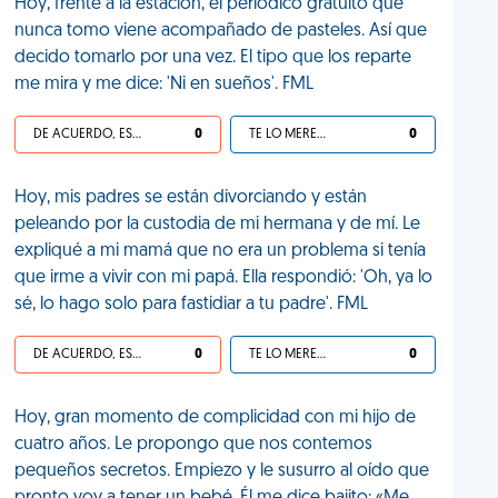
Hoy, frente a la estación, el periódico gratuito que
nunca tomo viene acompañado de pasteles. Así que
decido tomarlo por una vez. El tipo que los reparte
me mira y me dice: 'Ni en sueños'. FML
DE ACUERDO, ES UNA VIDA HP
0
TE LO MERECES
0
Hoy, mis padres se están divorciando y están
peleando por la custodia de mi hermana y de mí. Le
expliqué a mi mamá que no era un problema si tenía
que irme a vivir con mi papá. Ella respondió: 'Oh, ya lo
sé, lo hago solo para fastidiar a tu padre'. FML
DE ACUERDO, ES UNA VIDA HP
0
TE LO MERECES
0
Hoy, gran momento de complicidad con mi hijo de
cuatro años. Le propongo que nos contemos
pequeños secretos. Empiezo y le susurro al oído que