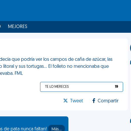
O
MEJORES
decía que podría ver los campos de caña de azúcar, las
 litoral y sus tortugas... El folleto no mencionaba que
levaba. FML
TE LO MERECES
19
Tweet
Compartir
as de pata nunca faltan!
Más…