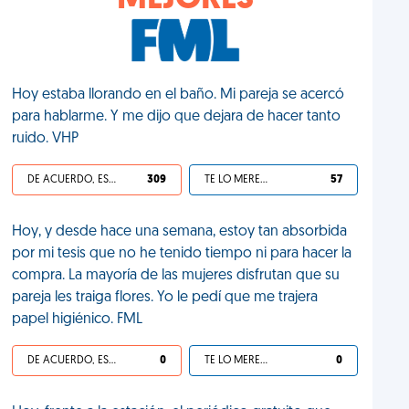
MEJORES
Hoy estaba llorando en el baño. Mi pareja se acercó
para hablarme. Y me dijo que dejara de hacer tanto
ruido. VHP
DE ACUERDO, ES UNA VIDA HP
309
TE LO MERECES
57
Hoy, y desde hace una semana, estoy tan absorbida
por mi tesis que no he tenido tiempo ni para hacer la
compra. La mayoría de las mujeres disfrutan que su
pareja les traiga flores. Yo le pedí que me trajera
papel higiénico. FML
DE ACUERDO, ES UNA VIDA HP
0
TE LO MERECES
0