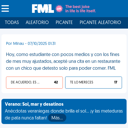
TODAS
ALEATORIO
PICANTE
PICANTE ALEATORIO
Por Minau - 07/10/2025 01:31
Hoy, como estudiante con pocos medios y con los fines
de mes muy ajustados, acepté una cita en un restaurante
con un chico que detesto solo para poder comer. FML
DE ACUERDO, ES UNA VIDA HP
42
TE LO MERECES
17
Verano: Sol, mar y desatinos
Anécdotas veraniegas donde brilla el sol... ¡y las meteduras
de pata nunca faltan!
Más…