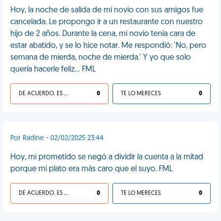
Hoy, la noche de salida de mi novio con sus amigos fue
cancelada. Le propongo ir a un restaurante con nuestro
hijo de 2 años. Durante la cena, mi novio tenía cara de
estar abatido, y se lo hice notar. Me respondió: 'No, pero
semana de mierda, noche de mierda.' Y yo que solo
quería hacerle feliz... FML
DE ACUERDO, ES UNA VIDA HP
0
TE LO MERECES
0
Por Radine - 02/02/2025 23:44
Hoy, mi prometido se negó a dividir la cuenta a la mitad
porque mi plato era más caro que el suyo. FML
DE ACUERDO, ES UNA VIDA HP
0
TE LO MERECES
0