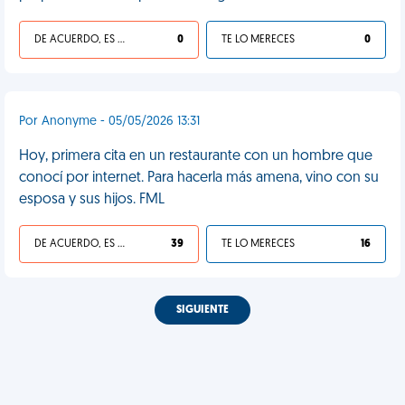
DE ACUERDO, ES UNA VIDA HP
0
TE LO MERECES
0
Por Anonyme - 05/05/2026 13:31
Hoy, primera cita en un restaurante con un hombre que
conocí por internet. Para hacerla más amena, vino con su
esposa y sus hijos. FML
DE ACUERDO, ES UNA VIDA HP
39
TE LO MERECES
16
SIGUIENTE