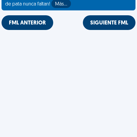
de pata nunca faltan!
Más…
FML ANTERIOR
SIGUIENTE FML