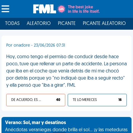
TODAS
ALEATORIO
PICANTE
PICANTE ALEATORIO
Por onadore - 23/06/2026 07:31
Hoy, como tengo el permiso de conducir desde hace
poco, tuve que rellenar un parte de accidente. La persona
que iba en el coche que venía detrás de mí me chocó
por detrás porque yo "no indiqué que iba a seguir recto"
y ella pensó que "iba a girar". FML
DE ACUERDO, ES UNA VIDA HP
40
TE LO MERECES
16
Verano: Sol, mar y desatinos
Anécdotas veraniegas donde brilla el sol... ¡y las meteduras