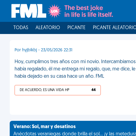
TODAS
ALEATORIO
PICANTE
PICANTE ALEATORI
Por hyjblkbj - 23/05/2026 22:31
Hoy, cumplimos tres años con mi novio. Intercambiamos r
había regalado, él me entrega mi regalo, que, me dice, le 
había dejado en su casa hace un año. FML
DE ACUERDO, ES UNA VIDA HP
44
Verano: Sol, mar y desatinos
Anécdotas veraniegas donde brilla el sol... ¡y las metedur