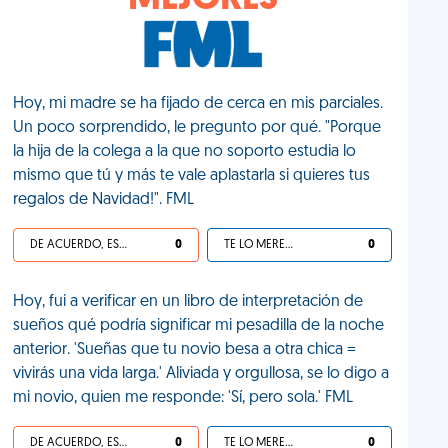
MEJORES
Hoy, mi madre se ha fijado de cerca en mis parciales.
Un poco sorprendido, le pregunto por qué. "Porque
la hija de la colega a la que no soporto estudia lo
mismo que tú y más te vale aplastarla si quieres tus
regalos de Navidad!". FML
DE ACUERDO, ES UNA VIDA HP
0
TE LO MERECES
0
Hoy, fui a verificar en un libro de interpretación de
sueños qué podría significar mi pesadilla de la noche
anterior. 'Sueñas que tu novio besa a otra chica =
vivirás una vida larga.' Aliviada y orgullosa, se lo digo a
mi novio, quien me responde: 'Sí, pero sola.' FML
DE ACUERDO, ES UNA VIDA HP
0
TE LO MERECES
0