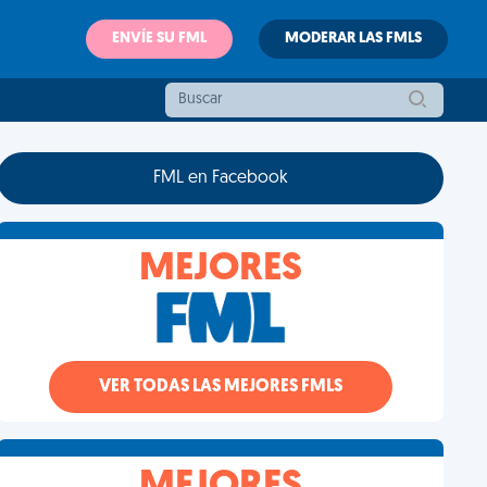
ENVÍE SU FML
MODERAR LAS FMLS
FML en Facebook
MEJORES
VER TODAS LAS MEJORES FMLS