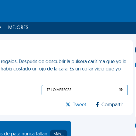
O
MEJORES
egalos. Después de descubrir la pulsera carísima que yo le
había costado un ojo de la cara. Es un collar viejo que yo
TE LO MERECES
19
Tweet
Compartir
as de pata nunca faltan!
Más…