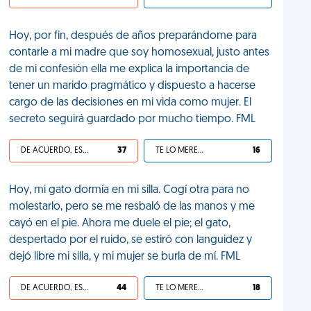
Hoy, por fin, después de años preparándome para
contarle a mi madre que soy homosexual, justo antes
de mi confesión ella me explica la importancia de
tener un marido pragmático y dispuesto a hacerse
cargo de las decisiones en mi vida como mujer. El
secreto seguirá guardado por mucho tiempo. FML
DE ACUERDO, ES UNA VIDA HP
37
TE LO MERECES
16
Hoy, mi gato dormía en mi silla. Cogí otra para no
molestarlo, pero se me resbaló de las manos y me
cayó en el pie. Ahora me duele el pie; el gato,
despertado por el ruido, se estiró con languidez y
dejó libre mi silla, y mi mujer se burla de mí. FML
DE ACUERDO, ES UNA VIDA HP
44
TE LO MERECES
18