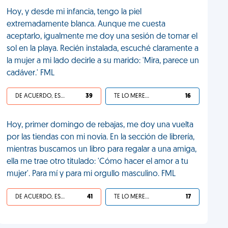
Hoy, y desde mi infancia, tengo la piel
extremadamente blanca. Aunque me cuesta
aceptarlo, igualmente me doy una sesión de tomar el
sol en la playa. Recién instalada, escuché claramente a
la mujer a mi lado decirle a su marido: 'Mira, parece un
cadáver.' FML
DE ACUERDO, ES UNA VIDA HP
39
TE LO MERECES
16
Hoy, primer domingo de rebajas, me doy una vuelta
por las tiendas con mi novia. En la sección de librería,
mientras buscamos un libro para regalar a una amiga,
ella me trae otro titulado: 'Cómo hacer el amor a tu
mujer'. Para mí y para mi orgullo masculino. FML
DE ACUERDO, ES UNA VIDA HP
41
TE LO MERECES
17