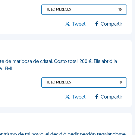
TE LO MERECES
16
Tweet
Compartir
e de mariposa de cristal. Costo total: 200 €. Ella abrió la
a.' FML
TE LO MERECES
0
Tweet
Compartir
entrismo de mi novio, él decidió pedir perdón regalándome