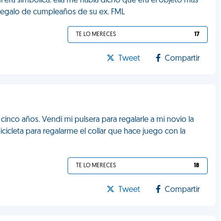
í era simbólica: ella me había dicho que era el objeto más
 regalo de cumpleaños de su ex. FML
TE LO MERECES
17
Tweet
Compartir
inco años. Vendí mi pulsera para regalarle a mi novio la
cicleta para regalarme el collar que hace juego con la
TE LO MERECES
18
Tweet
Compartir