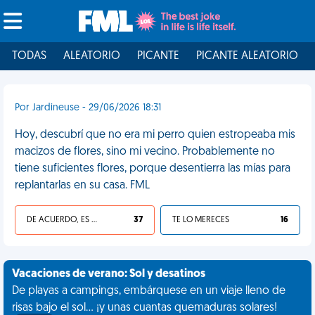
TODAS
ALEATORIO
PICANTE
PICANTE ALEATORIO
Por Jardineuse - 29/06/2026 18:31
Hoy, descubrí que no era mi perro quien estropeaba mis
macizos de flores, sino mi vecino. Probablemente no
tiene suficientes flores, porque desentierra las mías para
replantarlas en su casa. FML
DE ACUERDO, ES UNA VIDA HP
37
TE LO MERECES
16
Vacaciones de verano: Sol y desatinos
De playas a campings, embárquese en un viaje lleno de
risas bajo el sol... ¡y unas cuantas quemaduras solares!