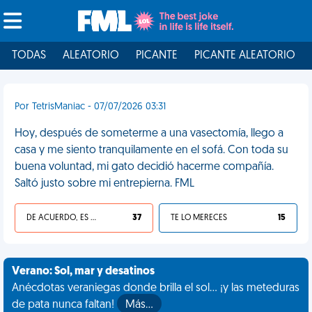
TODAS
ALEATORIO
PICANTE
PICANTE ALEATORIO
Por TetrisManiac - 07/07/2026 03:31
Hoy, después de someterme a una vasectomía, llego a
casa y me siento tranquilamente en el sofá. Con toda su
buena voluntad, mi gato decidió hacerme compañía.
Saltó justo sobre mi entrepierna. FML
DE ACUERDO, ES UNA VIDA HP
37
TE LO MERECES
15
Verano: Sol, mar y desatinos
Anécdotas veraniegas donde brilla el sol... ¡y las meteduras
de pata nunca faltan!
Más…