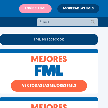
ENVÍE SU FML
MODERAR LAS FMLS
FML en Facebook
MEJORES
VER TODAS LAS MEJORES FMLS