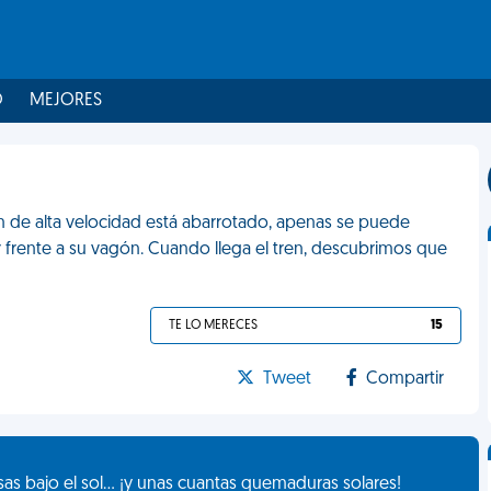
O
MEJORES
ren de alta velocidad está abarrotado, apenas se puede
r frente a su vagón. Cuando llega el tren, descubrimos que
TE LO MERECES
15
Tweet
Compartir
as bajo el sol... ¡y unas cuantas quemaduras solares!