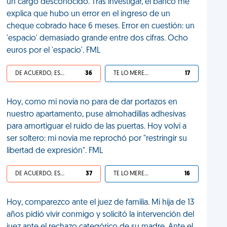
un cargo desconocido. Tras investigar, el banco me
explica que hubo un error en el ingreso de un
cheque cobrado hace 6 meses. Error en cuestión: un
'espacio' demasiado grande entre dos cifras. Ocho
euros por el 'espacio'. FML
DE ACUERDO, ES UNA VIDA HP
36
TE LO MERECES
17
Hoy, como mi novia no para de dar portazos en
nuestro apartamento, puse almohadillas adhesivas
para amortiguar el ruido de las puertas. Hoy volví a
ser soltero: mi novia me reprochó por "restringir su
libertad de expresión". FML
DE ACUERDO, ES UNA VIDA HP
37
TE LO MERECES
16
Hoy, comparezco ante el juez de familia. Mi hija de 13
años pidió vivir conmigo y solicitó la intervención del