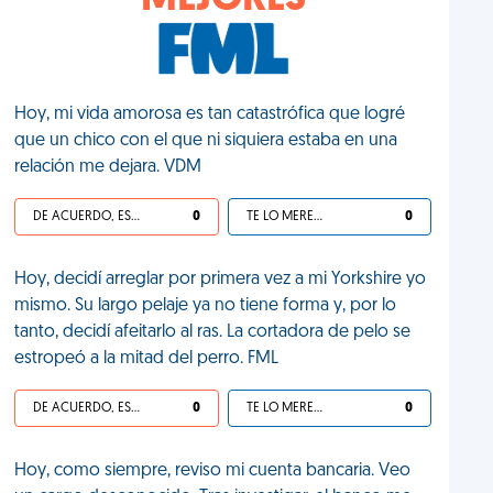
MEJORES
Hoy, mi vida amorosa es tan catastrófica que logré
que un chico con el que ni siquiera estaba en una
relación me dejara. VDM
DE ACUERDO, ES UNA VIDA HP
0
TE LO MERECES
0
Hoy, decidí arreglar por primera vez a mi Yorkshire yo
mismo. Su largo pelaje ya no tiene forma y, por lo
tanto, decidí afeitarlo al ras. La cortadora de pelo se
estropeó a la mitad del perro. FML
DE ACUERDO, ES UNA VIDA HP
0
TE LO MERECES
0
Hoy, como siempre, reviso mi cuenta bancaria. Veo