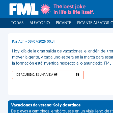
TODAS
ALEATORIO
PICANTE
PICANTE ALEATORI
Por Ach - 08/07/2026 00:31
Hoy, día de la gran salida de vacaciones, el andén del t
mover la gente, y cada uno espera en la marca para esta
la formación está invertida respecto a lo anunciado. FML
DE ACUERDO, ES UNA VIDA HP
38
Vacaciones de verano: Sol y desatinos
De playas a campings, embárquese en un viaje lleno de ris