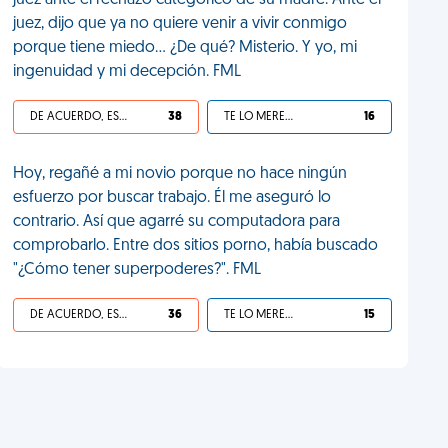
juez ante el rechazo categórico de su madre. Ante el
juez, dijo que ya no quiere venir a vivir conmigo
porque tiene miedo... ¿De qué? Misterio. Y yo, mi
ingenuidad y mi decepción. FML
DE ACUERDO, ES UNA VIDA HP
38
TE LO MERECES
16
Hoy, regañé a mi novio porque no hace ningún
esfuerzo por buscar trabajo. Él me aseguró lo
contrario. Así que agarré su computadora para
comprobarlo. Entre dos sitios porno, había buscado
"¿Cómo tener superpoderes?". FML
DE ACUERDO, ES UNA VIDA HP
36
TE LO MERECES
15