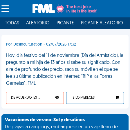
TODAS
ALEATORIO
PICANTE
PICANTE ALEATORIO
Por Desinculturation - 02/07/2026 17:32
Hoy, día festivo del 11 de noviembre (Día del Armisticio), le
pregunto a mi hija de 13 años si sabe su significado. Con
aire de profundo desprecio, saca su móvil en el que se
lee su última publicación en internet: "RIP a las Torres
Gemelas". FML
DE ACUERDO, ES UNA VIDA HP
45
TE LO MERECES
18
Vacaciones de verano: Sol y desatinos
De playas a campings, embárquese en un viaje lleno de