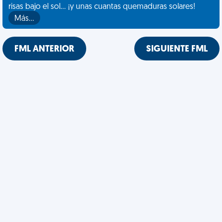
risas bajo el sol... ¡y unas cuantas quemaduras solares!
Más…
FML ANTERIOR
SIGUIENTE FML