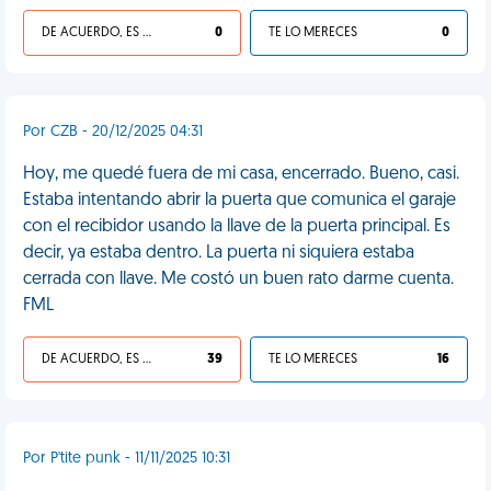
DE ACUERDO, ES UNA VIDA HP
0
TE LO MERECES
0
Por CZB - 20/12/2025 04:31
Hoy, me quedé fuera de mi casa, encerrado. Bueno, casi.
Estaba intentando abrir la puerta que comunica el garaje
con el recibidor usando la llave de la puerta principal. Es
decir, ya estaba dentro. La puerta ni siquiera estaba
cerrada con llave. Me costó un buen rato darme cuenta.
FML
DE ACUERDO, ES UNA VIDA HP
39
TE LO MERECES
16
Por P'tite punk - 11/11/2025 10:31