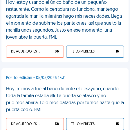
Hoy, estoy usando el único baño de un pequeño
restaurante. Como la cerradura no funciona, mantengo
agarrada la manilla mientras hago mis necesidades. Llega
el momento de subirme los pantalones, así que suelto la
manilla unos segundos. Justo en ese momento, una
joven abre la puerta. FML
DE ACUERDO, ES UNA VIDA HP
36
TE LO MERECES
16
Por Toilettistan - 05/03/2026 17:31
Hoy, mi novia fue al baño durante el desayuno, cuando
toda la familia estaba allí. La puerta se atascó y no
pudimos abrirla. Le dimos patadas por turnos hasta que la
puerta cedió. FML
DE ACUERDO, ES UNA VIDA HP
38
TE LO MERECES
15