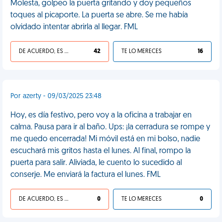
Molesta, golpeo la puerta gritando y doy pequeños
toques al picaporte. La puerta se abre. Se me había
olvidado intentar abrirla al llegar. FML
DE ACUERDO, ES UNA VIDA HP
42
TE LO MERECES
16
Por azerty - 09/03/2025 23:48
Hoy, es día festivo, pero voy a la oficina a trabajar en
calma. Pausa para ir al baño. Ups: ¡la cerradura se rompe y
me quedo encerrada! Mi móvil está en mi bolso, nadie
escuchará mis gritos hasta el lunes. Al final, rompo la
puerta para salir. Aliviada, le cuento lo sucedido al
conserje. Me enviará la factura el lunes. FML
DE ACUERDO, ES UNA VIDA HP
0
TE LO MERECES
0