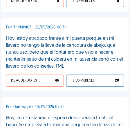
DE ACUERDO, ES UNA VIDA HP
0
TE LO MERECES
0
Por TheNini63 - 22/05/2026 00:31
Hoy, estoy atrapado frente a mi puerta porque en mi
llavero no tengo la llave de la cerradura de abajo, que
nunca uso, pero que el fontanero que vino a hacer el
mantenimiento de mi caldera en mi ausencia cerró con el
llavero de los conserjes. FML
DE ACUERDO, ES UNA VIDA HP
46
TE LO MERECES
20
Por damepipi - 20/12/2025 07:31
Hoy, en el restaurante, espero desesperada frente al
baño. Se empieza a formar una pequeña fila detrás de mí.