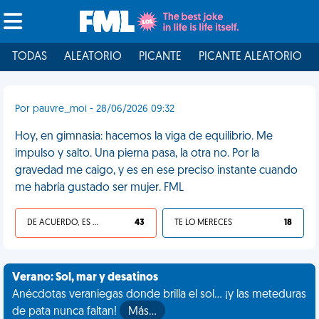
TODAS
ALEATORIO
PICANTE
PICANTE ALEATORIO
Por pauvre_moi - 28/06/2026 09:32
Hoy, en gimnasia: hacemos la viga de equilibrio. Me
impulso y salto. Una pierna pasa, la otra no. Por la
gravedad me caigo, y es en ese preciso instante cuando
me habría gustado ser mujer. FML
DE ACUERDO, ES UNA VIDA HP
43
TE LO MERECES
18
Verano: Sol, mar y desatinos
Anécdotas veraniegas donde brilla el sol... ¡y las meteduras
de pata nunca faltan!
Más…