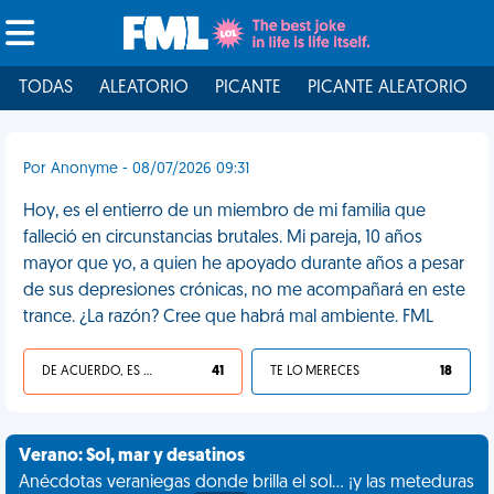
TODAS
ALEATORIO
PICANTE
PICANTE ALEATORIO
Por Anonyme - 08/07/2026 09:31
Hoy, es el entierro de un miembro de mi familia que
falleció en circunstancias brutales. Mi pareja, 10 años
mayor que yo, a quien he apoyado durante años a pesar
de sus depresiones crónicas, no me acompañará en este
trance. ¿La razón? Cree que habrá mal ambiente. FML
DE ACUERDO, ES UNA VIDA HP
41
TE LO MERECES
18
Verano: Sol, mar y desatinos
Anécdotas veraniegas donde brilla el sol... ¡y las meteduras