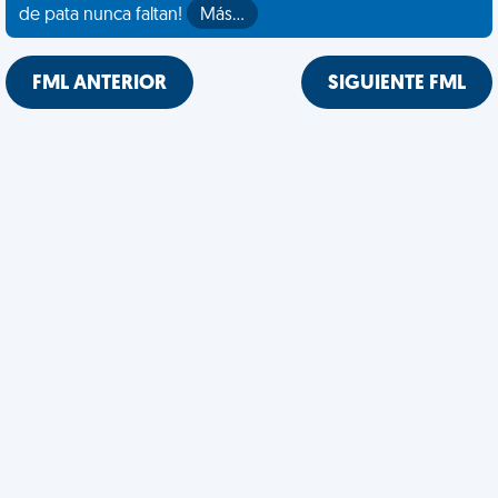
de pata nunca faltan!
Más…
FML ANTERIOR
SIGUIENTE FML