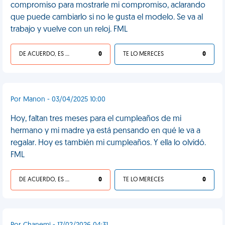
compromiso para mostrarle mi compromiso, aclarando
que puede cambiarlo si no le gusta el modelo. Se va al
trabajo y vuelve con un reloj. FML
DE ACUERDO, ES UNA VIDA HP
0
TE LO MERECES
0
Por Manon - 03/04/2025 10:00
Hoy, faltan tres meses para el cumpleaños de mi
hermano y mi madre ya está pensando en qué le va a
regalar. Hoy es también mi cumpleaños. Y ella lo olvidó.
FML
DE ACUERDO, ES UNA VIDA HP
0
TE LO MERECES
0