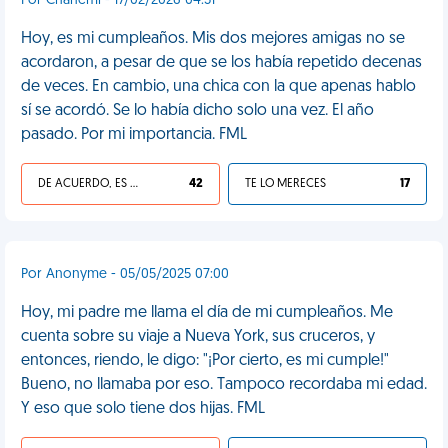
Por Chanemi - 17/02/2026 04:31
Hoy, es mi cumpleaños. Mis dos mejores amigas no se
acordaron, a pesar de que se los había repetido decenas
de veces. En cambio, una chica con la que apenas hablo
sí se acordó. Se lo había dicho solo una vez. El año
pasado. Por mi importancia. FML
DE ACUERDO, ES UNA VIDA HP
42
TE LO MERECES
17
Por Anonyme - 05/05/2025 07:00
Hoy, mi padre me llama el día de mi cumpleaños. Me
cuenta sobre su viaje a Nueva York, sus cruceros, y
entonces, riendo, le digo: "¡Por cierto, es mi cumple!"
Bueno, no llamaba por eso. Tampoco recordaba mi edad.
Y eso que solo tiene dos hijas. FML