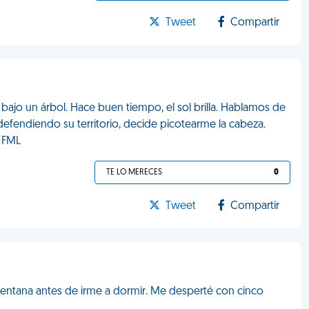
Tweet
Compartir
ajo un árbol. Hace buen tiempo, el sol brilla. Hablamos de
defendiendo su territorio, decide picotearme la cabeza.
. FML
TE LO MERECES
0
Tweet
Compartir
a ventana antes de irme a dormir. Me desperté con cinco