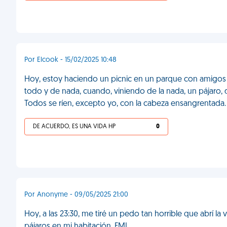
Por Elcook - 15/02/2025 10:48
Hoy, estoy haciendo un picnic en un parque con amigos b
todo y de nada, cuando, viniendo de la nada, un pájaro, 
Todos se ríen, excepto yo, con la cabeza ensangrentada
DE ACUERDO, ES UNA VIDA HP
0
Por Anonyme - 09/05/2025 21:00
Hoy, a las 23:30, me tiré un pedo tan horrible que abrí l
pájaros en mi habitación. FML