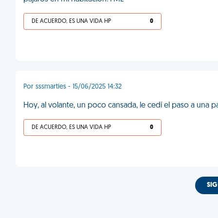
DE ACUERDO, ES UNA VIDA HP
0
Por sssmarties - 15/06/2025 14:32
Hoy, al volante, un poco cansada, le cedí el paso a una p
DE ACUERDO, ES UNA VIDA HP
0
SIG