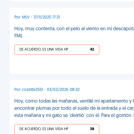
Por MLV - 17/11/2025 17:31
Hoy, muy contenta, con el pelo al viento en mi descapot
FML
DE ACUERDO, ES UNA VIDA HP
42
Por cozette2551 - 03/03/2026 08:32
Hoy, como todas las mañanas, ventilé mi apartamento y lo c
encontrar plumas por todo el suelo de la entrada y el cad
esta mañana y mi gato se 'divirtió' con él. Para el gorrión.
DE ACUERDO, ES UNA VIDA HP
38