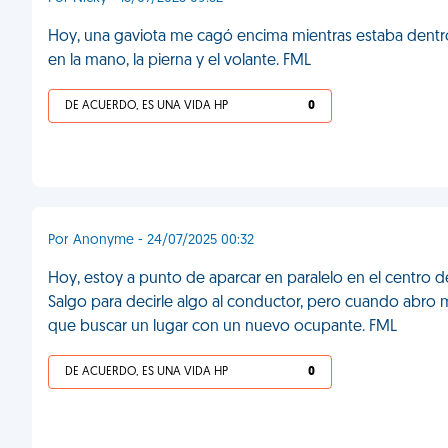
Hoy, una gaviota me cagó encima mientras estaba dentro d
en la mano, la pierna y el volante. FML
DE ACUERDO, ES UNA VIDA HP
0
Por Anonyme - 24/07/2025 00:32
Hoy, estoy a punto de aparcar en paralelo en el centro 
Salgo para decirle algo al conductor, pero cuando abro 
que buscar un lugar con un nuevo ocupante. FML
DE ACUERDO, ES UNA VIDA HP
0