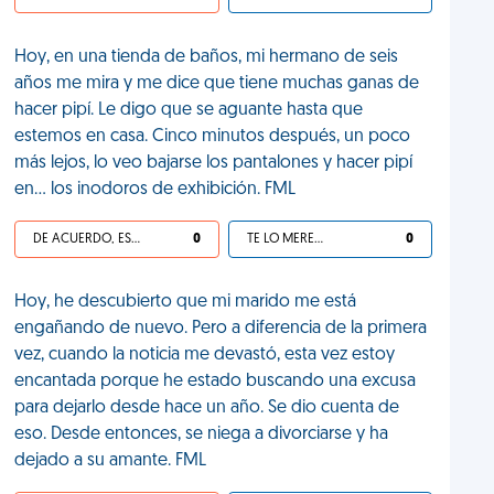
Hoy, en una tienda de baños, mi hermano de seis
años me mira y me dice que tiene muchas ganas de
hacer pipí. Le digo que se aguante hasta que
estemos en casa. Cinco minutos después, un poco
más lejos, lo veo bajarse los pantalones y hacer pipí
en... los inodoros de exhibición. FML
DE ACUERDO, ES UNA VIDA HP
0
TE LO MERECES
0
Hoy, he descubierto que mi marido me está
engañando de nuevo. Pero a diferencia de la primera
vez, cuando la noticia me devastó, esta vez estoy
encantada porque he estado buscando una excusa
para dejarlo desde hace un año. Se dio cuenta de
eso. Desde entonces, se niega a divorciarse y ha
dejado a su amante. FML