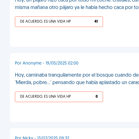
Hoy, un pájaro hizo caca por todo mi coche: cristales, ca
misma mañana otro pájaro ya le había hecho caca por to
DE ACUERDO, ES UNA VIDA HP
41
Por Anonyme - 19/05/2025 02:00
Hoy, caminaba tranquilamente por el bosque cuando de 
'Mierda, pobre...' pensando que había aplastado un cara
DE ACUERDO, ES UNA VIDA HP
0
Por Nicky - 13/07/2025 09:32