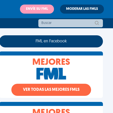
ENVÍE SU FML
MODERAR LAS FMLS
FML en Facebook
MEJORES
VER TODAS LAS MEJORES FMLS