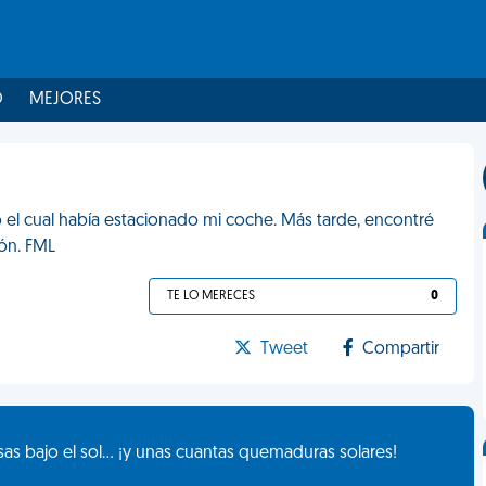
O
MEJORES
o el cual había estacionado mi coche. Más tarde, encontré
ión. FML
TE LO MERECES
0
Tweet
Compartir
as bajo el sol... ¡y unas cuantas quemaduras solares!