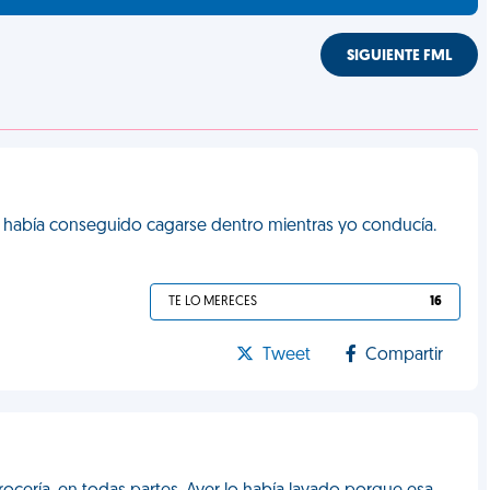
SIGUIENTE FML
 había conseguido cagarse dentro mientras yo conducía.
TE LO MERECES
16
Tweet
Compartir