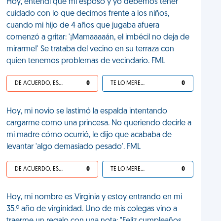
Hoy, entendí que mi esposo y yo debemos tener
cuidado con lo que decimos frente a los niños,
cuando mi hijo de 4 años que jugaba afuera
comenzó a gritar: '¡Mamaaaaán, el imbécil no deja de
mirarme!' Se trataba del vecino en su terraza con
quien tenemos problemas de vecindario. FML
DE ACUERDO, ES UNA VIDA HP
0
TE LO MERECES
0
Hoy, mi novio se lastimó la espalda intentando
cargarme como una princesa. No queriendo decirle a
mi madre cómo ocurrió, le dijo que acababa de
levantar 'algo demasiado pesado'. FML
DE ACUERDO, ES UNA VIDA HP
0
TE LO MERECES
0
Hoy, mi nombre es Virginia y estoy entrando en mi
35.º año de virginidad. Uno de mis colegas vino a