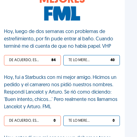
MEJORES
Hoy, luego de dos semanas con problemas de
estreñimiento, por fin pude entrar al baño. Cuando
terminé me di cuenta de que no había papel. VHP
DE ACUERDO, ES UNA VIDA HP
84
TE LO MERECES
40
Hoy, fui a Starbucks con mi mejor amigo. Hicimos un
pedido y el camarero nos pidió nuestros nombres.
Respondí Lancelot y Arturo. Se rió como diciendo:
'Buen intento, chicos...' Pero realmente nos llamamos
Lancelot y Arturo. FML
DE ACUERDO, ES UNA VIDA HP
0
TE LO MERECES
0