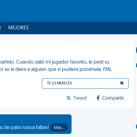
O
MEJORES
partido. Cuando salió mi jugador favorito, le pedí su
r se la diera a alguien que sí pudiera ponérsela. FML
TE LO MERECES
15
Tweet
Compartir
as de pata nunca faltan!
Más…