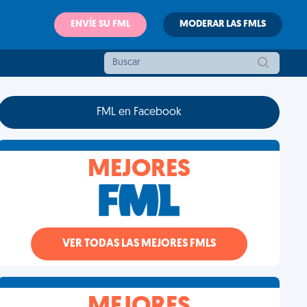
ENVÍE SU FML
MODERAR LAS FMLS
FML en Facebook
MEJORES
VER TODAS LAS MEJORES FMLS