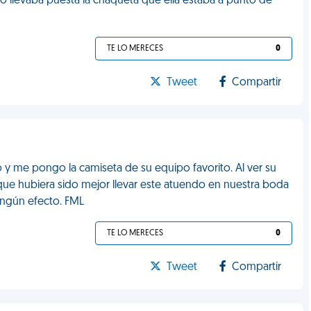
yo llevaba puesta la chaqueta que ella estaba a punto de
TE LO MERECES
0
Tweet
Compartir
o y me pongo la camiseta de su equipo favorito. Al ver su
ue hubiera sido mejor llevar este atuendo en nuestra boda
ingún efecto. FML
TE LO MERECES
0
Tweet
Compartir