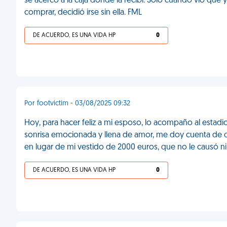
se acercó a la caja donde la recibí. Solo cuando vio que 
comprar, decidió irse sin ella. FML
DE ACUERDO, ES UNA VIDA HP
0
Por footvictim - 03/08/2025 09:32
Hoy, para hacer feliz a mi esposo, lo acompaño al estadi
sonrisa emocionada y llena de amor, me doy cuenta de q
en lugar de mi vestido de 2000 euros, que no le causó n
DE ACUERDO, ES UNA VIDA HP
0