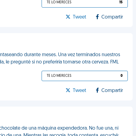
TE LO MERECES
15
Tweet
Compartir
 fantaseando durante meses. Una vez terminados nuestros
, le pregunté si no preferiría tomarse otra cerveza. FML
TE LO MERECES
0
Tweet
Compartir
e chocolate de una máquina expendedora. No fue una, ni
ecio de una. Mientras las recogía, toda contenta, escuché: