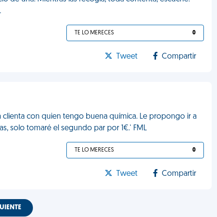
L
TE LO MERECES
0
Tweet
Compartir
 clienta con quien tengo buena química. Le propongo ir a
ias, solo tomaré el segundo par por 1€.' FML
TE LO MERECES
0
Tweet
Compartir
UIENTE