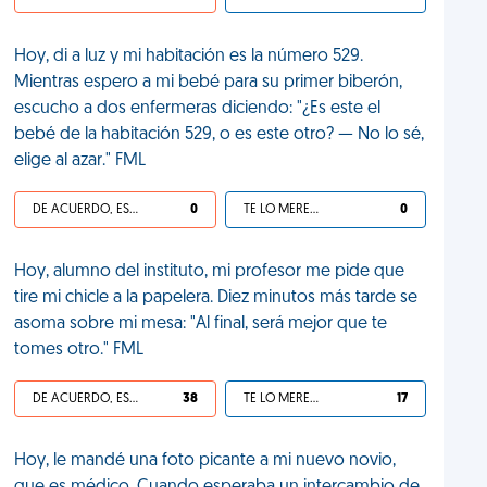
Hoy, di a luz y mi habitación es la número 529.
Mientras espero a mi bebé para su primer biberón,
escucho a dos enfermeras diciendo: "¿Es este el
bebé de la habitación 529, o es este otro? — No lo sé,
elige al azar." FML
DE ACUERDO, ES UNA VIDA HP
0
TE LO MERECES
0
Hoy, alumno del instituto, mi profesor me pide que
tire mi chicle a la papelera. Diez minutos más tarde se
asoma sobre mi mesa: "Al final, será mejor que te
tomes otro." FML
DE ACUERDO, ES UNA VIDA HP
38
TE LO MERECES
17
Hoy, le mandé una foto picante a mi nuevo novio,