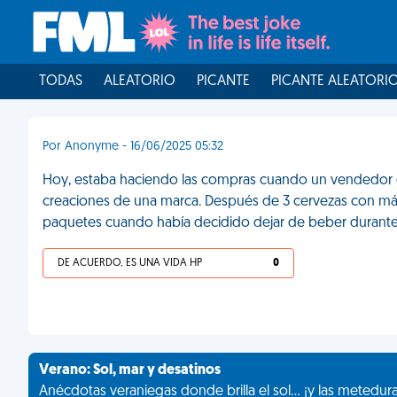
TODAS
ALEATORIO
PICANTE
PICANTE ALEATORI
Por Anonyme - 16/06/2025 05:32
Hoy, estaba haciendo las compras cuando un vendedor 
creaciones de una marca. Después de 3 cervezas con más
paquetes cuando había decidido dejar de beber durante
DE ACUERDO, ES UNA VIDA HP
0
Verano: Sol, mar y desatinos
Anécdotas veraniegas donde brilla el sol... ¡y las metedur