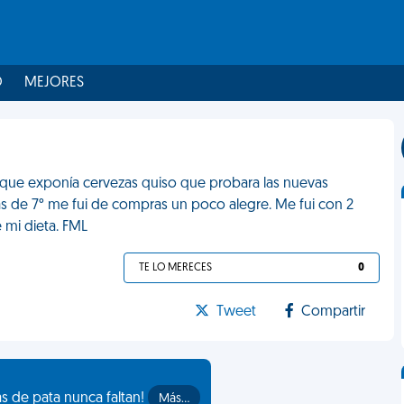
O
MEJORES
que exponía cervezas quiso que probara las nuevas
 de 7° me fui de compras un poco alegre. Me fui con 2
 mi dieta. FML
TE LO MERECES
0
Tweet
Compartir
as de pata nunca faltan!
Más…