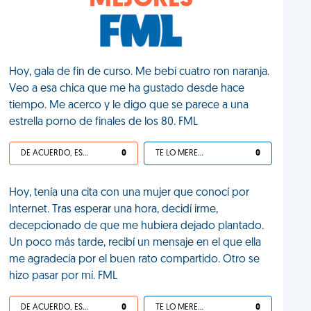
MEJORES
Hoy, gala de fin de curso. Me bebí cuatro ron naranja.
Veo a esa chica que me ha gustado desde hace
tiempo. Me acerco y le digo que se parece a una
estrella porno de finales de los 80. FML
DE ACUERDO, ES UNA VIDA HP
0
TE LO MERECES
0
Hoy, tenía una cita con una mujer que conocí por
Internet. Tras esperar una hora, decidí irme,
decepcionado de que me hubiera dejado plantado.
Un poco más tarde, recibí un mensaje en el que ella
me agradecía por el buen rato compartido. Otro se
hizo pasar por mí. FML
DE ACUERDO, ES UNA VIDA HP
0
TE LO MERECES
0