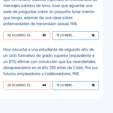
que es médico. Cuando esperaba un intercambio de
mensajes subidos de tono, tuve que aguantar una
serie de preguntas sobre un pequeño lunar marrón
que tengo, además de una clase sobre
enfermedades de transmisión sexual. FML
DE ACUERDO, ES UNA VIDA HP
35
TE LO MERECES
16
Hoy, escuché a una estudiante de segundo año de
un ciclo formativo de grado superior (equivalente a
un BTS) afirmar con convicción que los neandertales
desaparecieron en el año 250 antes de Cristo. Por sus
futuros empleadores y colaboradores, FML
DE ACUERDO, ES UNA VIDA HP
44
TE LO MERECES
18