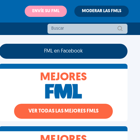
ENVÍE SU FML
MODERAR LAS FMLS
FML en Facebook
MEJORES
VER TODAS LAS MEJORES FMLS