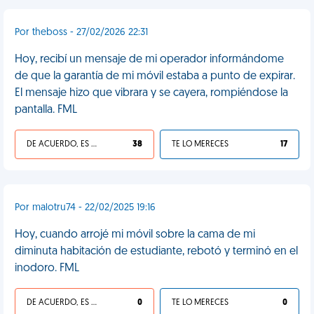
Por theboss - 27/02/2026 22:31
Hoy, recibí un mensaje de mi operador informándome
de que la garantía de mi móvil estaba a punto de expirar.
El mensaje hizo que vibrara y se cayera, rompiéndose la
pantalla. FML
DE ACUERDO, ES UNA VIDA HP
38
TE LO MERECES
17
Por malotru74 - 22/02/2025 19:16
Hoy, cuando arrojé mi móvil sobre la cama de mi
diminuta habitación de estudiante, rebotó y terminó en el
inodoro. FML
DE ACUERDO, ES UNA VIDA HP
0
TE LO MERECES
0