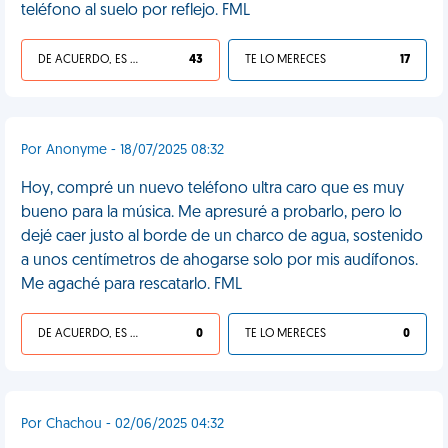
teléfono al suelo por reflejo. FML
DE ACUERDO, ES UNA VIDA HP
43
TE LO MERECES
17
Por Anonyme - 18/07/2025 08:32
Hoy, compré un nuevo teléfono ultra caro que es muy
bueno para la música. Me apresuré a probarlo, pero lo
dejé caer justo al borde de un charco de agua, sostenido
a unos centímetros de ahogarse solo por mis audífonos.
Me agaché para rescatarlo. FML
DE ACUERDO, ES UNA VIDA HP
0
TE LO MERECES
0
Por Chachou - 02/06/2025 04:32