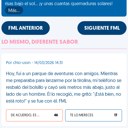
risas bajo el sol... ¡y unas cuantas quemaduras solares!
Más…
FML ANTERIOR
SIGUIENTE FML
LO MISMO, DIFERENTE SABOR
Por chlo-usvn - 14/03/2026 14:31
Hoy, fui a un parque de aventuras con amigos. Mientras
me preparaba para lanzarme por la tirolina, mi teléfono se
resbaló del bolsillo y cayó seis metros más abajo, justo al
lado de un hombre. Él lo recogió, me gritó: "¡Está bien, no
está roto!" y se fue con él. FML
DE ACUERDO, ES UNA VIDA HP
46
TE LO MERECES
17