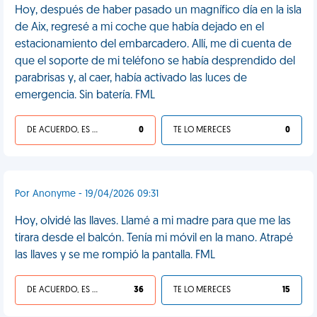
Hoy, después de haber pasado un magnífico día en la isla
de Aix, regresé a mi coche que había dejado en el
estacionamiento del embarcadero. Allí, me di cuenta de
que el soporte de mi teléfono se había desprendido del
parabrisas y, al caer, había activado las luces de
emergencia. Sin batería. FML
DE ACUERDO, ES UNA VIDA HP
0
TE LO MERECES
0
Por Anonyme - 19/04/2026 09:31
Hoy, olvidé las llaves. Llamé a mi madre para que me las
tirara desde el balcón. Tenía mi móvil en la mano. Atrapé
las llaves y se me rompió la pantalla. FML
DE ACUERDO, ES UNA VIDA HP
36
TE LO MERECES
15