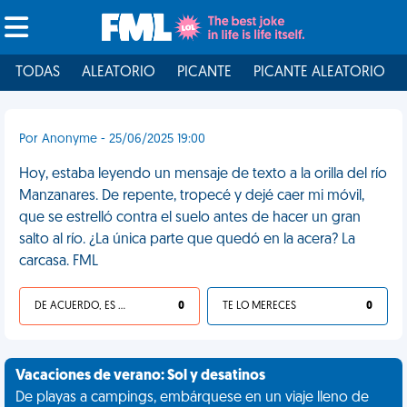
TODAS
ALEATORIO
PICANTE
PICANTE ALEATORIO
Por Anonyme - 25/06/2025 19:00
Hoy, estaba leyendo un mensaje de texto a la orilla del río
Manzanares. De repente, tropecé y dejé caer mi móvil,
que se estrelló contra el suelo antes de hacer un gran
salto al río. ¿La única parte que quedó en la acera? La
carcasa. FML
DE ACUERDO, ES UNA VIDA HP
0
TE LO MERECES
0
Vacaciones de verano: Sol y desatinos
De playas a campings, embárquese en un viaje lleno de