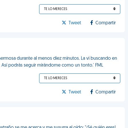
TE LO MERECES
0
Tweet
Compartir
 hermosa durante al menos diez minutos. La vi buscando en
to. Así podrás seguir mirándome como un tonto.' FML
TE LO MERECES
0
Tweet
Compartir
xtraño se me acerca y me susurra al oído: "¡Sé quién eres!