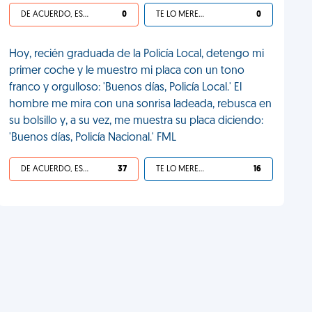
DE ACUERDO, ES UNA VIDA HP
0
TE LO MERECES
0
Hoy, recién graduada de la Policía Local, detengo mi
primer coche y le muestro mi placa con un tono
franco y orgulloso: 'Buenos días, Policía Local.' El
hombre me mira con una sonrisa ladeada, rebusca en
su bolsillo y, a su vez, me muestra su placa diciendo:
'Buenos días, Policía Nacional.' FML
DE ACUERDO, ES UNA VIDA HP
37
TE LO MERECES
16