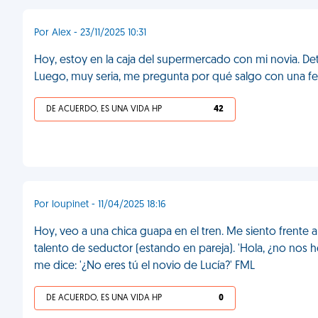
Por Alex - 23/11/2025 10:31
Hoy, estoy en la caja del supermercado con mi novia. De
Luego, muy seria, me pregunta por qué salgo con una fea
DE ACUERDO, ES UNA VIDA HP
42
Por loupinet - 11/04/2025 18:16
Hoy, veo a una chica guapa en el tren. Me siento frente a
talento de seductor (estando en pareja). 'Hola, ¿no nos
me dice: '¿No eres tú el novio de Lucía?' FML
DE ACUERDO, ES UNA VIDA HP
0