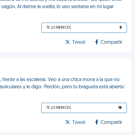
 vagón. Al darme la vuelta, lo veo sentarse en mi lugar
TE LO MERECES
0
Tweet
Compartir
, frente a las escaleras. Veo a una chica mona a la que no
auriculares y le digo: 'Perdón, pero tu bragueta está abierta.'
TE LO MERECES
16
Tweet
Compartir