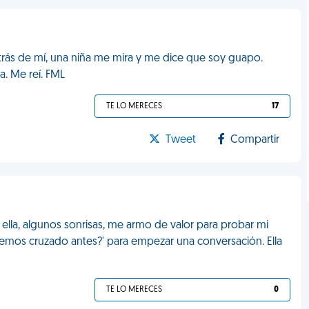
trás de mí, una niña me mira y me dice que soy guapo.
. Me reí. FML
TE LO MERECES
17
Tweet
Compartir
 ella, algunos sonrisas, me armo de valor para probar mi
 hemos cruzado antes?' para empezar una conversación. Ella
TE LO MERECES
0