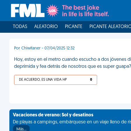
TODAS
ALEATORIO
PICANTE
PICANTE ALEATORI
Por Chiwitaner - 07/04/2025 12:32
Hoy, estoy en el metro cuando escucho a dos jóvenes dicié
deprimida y fea detrás de nosotros que es super guapa?' 
DE ACUERDO, ES UNA VIDA HP
0
Vacaciones de verano: Sol y desatinos
De playas a campings, embárquese en un viaje lleno de ris
Más…