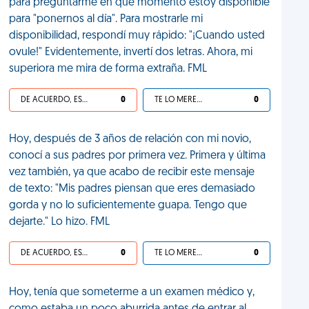
para preguntarme en qué momento estoy disponible
para "ponernos al día". Para mostrarle mi
disponibilidad, respondí muy rápido: "¡Cuando usted
ovule!" Evidentemente, invertí dos letras. Ahora, mi
superiora me mira de forma extraña. FML
DE ACUERDO, ES UNA VIDA HP
0
TE LO MERECES
0
Hoy, después de 3 años de relación con mi novio,
conocí a sus padres por primera vez. Primera y última
vez también, ya que acabo de recibir este mensaje
de texto: "Mis padres piensan que eres demasiado
gorda y no lo suficientemente guapa. Tengo que
dejarte." Lo hizo. FML
DE ACUERDO, ES UNA VIDA HP
0
TE LO MERECES
0
Hoy, tenía que someterme a un examen médico y,