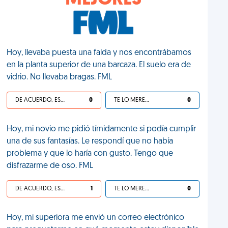
MEJORES
Hoy, llevaba puesta una falda y nos encontrábamos
en la planta superior de una barcaza. El suelo era de
vidrio. No llevaba bragas. FML
DE ACUERDO, ES UNA VIDA HP
0
TE LO MERECES
0
Hoy, mi novio me pidió tímidamente si podía cumplir
una de sus fantasías. Le respondí que no había
problema y que lo haría con gusto. Tengo que
disfrazarme de oso. FML
DE ACUERDO, ES UNA VIDA HP
1
TE LO MERECES
0
Hoy, mi superiora me envió un correo electrónico