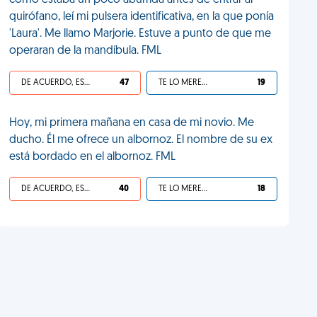
como estaba un poco aburrida antes de entrar al
quirófano, leí mi pulsera identificativa, en la que ponía
'Laura'. Me llamo Marjorie. Estuve a punto de que me
operaran de la mandíbula. FML
DE ACUERDO, ES UNA VIDA HP
47
TE LO MERECES
19
Hoy, mi primera mañana en casa de mi novio. Me
ducho. Él me ofrece un albornoz. El nombre de su ex
está bordado en el albornoz. FML
DE ACUERDO, ES UNA VIDA HP
40
TE LO MERECES
18