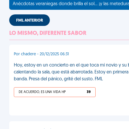
Anécdotas veraniegas donde brilla el sol... ¡y las metedur
FML ANTERIOR
LO MISMO, DIFERENTE SABOR
Por chadere - 20/12/2025 06:31
Hoy, estoy en un concierto en el que toca mi novio y s
calentando la sala, que está abarrotada. Estoy en primera
banda. Presa del pánico, grité del susto. FML
DE ACUERDO, ES UNA VIDA HP
39