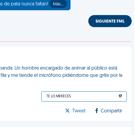
as de pata nunca faltan!
Más…
SIGUIENTE FML
u banda. Un hombre encargado de animar al público está
 fila y me tiende el micrófono pidiéndome que grite por la
TE LO MERECES
17
Tweet
Compartir