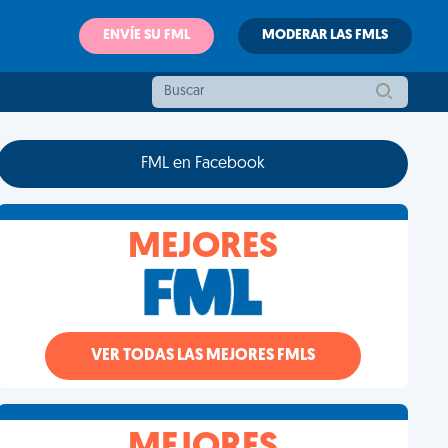
ENVÍE SU FML
MODERAR LAS FMLS
FML en Facebook
MEJORES
VER TODAS LAS MEJORES FMLS