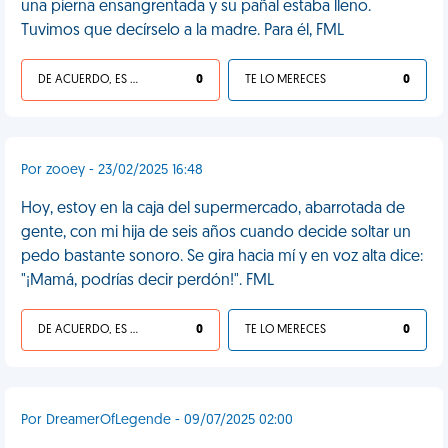
una pierna ensangrentada y su pañal estaba lleno.
Tuvimos que decírselo a la madre. Para él, FML
DE ACUERDO, ES UNA VIDA HP
0
TE LO MERECES
0
Por zooey - 23/02/2025 16:48
Hoy, estoy en la caja del supermercado, abarrotada de
gente, con mi hija de seis años cuando decide soltar un
pedo bastante sonoro. Se gira hacia mí y en voz alta dice:
"¡Mamá, podrías decir perdón!". FML
DE ACUERDO, ES UNA VIDA HP
0
TE LO MERECES
0
Por DreamerOfLegende - 09/07/2025 02:00