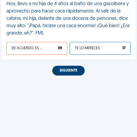
Hoy, llevo a mi hija de 4 años al baño de una gasolinera y
aprovecho para hacer caca rápidamente. Al salir de la
cabina, mi hija, delante de una docena de personas, dice
muy alto: "¡Papá, hiciste una caca enorme! ¡Qué bien! ¿Era
grande, eh?". FML
DE ACUERDO, ES UNA VIDA HP
39
TE LO MERECES
17
SIGUIENTE