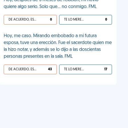
Hoy, después de 5 meses de relación, mi novio
quiere algo serio. Solo que... no conmigo. FML
DE ACUERDO, ES UNA VIDA HP
0
TE LO MERECES
0
Hoy, me caso. Mirando embobado a mi futura
esposa, tuve una erección. Fue el sacerdote quien me
la hizo notar, y además se lo dijo a las doscientas
personas presentes en la sala. FML
DE ACUERDO, ES UNA VIDA HP
43
TE LO MERECES
17