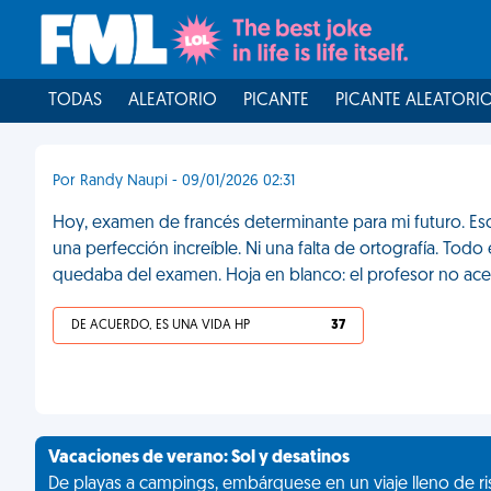
TODAS
ALEATORIO
PICANTE
PICANTE ALEATORI
Por Randy Naupi - 09/01/2026 02:31
Hoy, examen de francés determinante para mi futuro. Escr
una perfección increíble. Ni una falta de ortografía. To
quedaba del examen. Hoja en blanco: el profesor no ac
DE ACUERDO, ES UNA VIDA HP
37
Vacaciones de verano: Sol y desatinos
De playas a campings, embárquese en un viaje lleno de ris