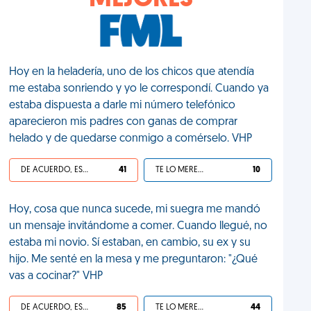
MEJORES
Hoy en la heladería, uno de los chicos que atendía
me estaba sonriendo y yo le correspondí. Cuando ya
estaba dispuesta a darle mi número telefónico
aparecieron mis padres con ganas de comprar
helado y de quedarse conmigo a comérselo. VHP
DE ACUERDO, ES UNA VIDA HP
41
TE LO MERECES
10
Hoy, cosa que nunca sucede, mi suegra me mandó
un mensaje invitándome a comer. Cuando llegué, no
estaba mi novio. Sí estaban, en cambio, su ex y su
hijo. Me senté en la mesa y me preguntaron: "¿Qué
vas a cocinar?" VHP
DE ACUERDO, ES UNA VIDA HP
85
TE LO MERECES
44