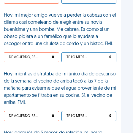
Hoy, mi mejor amigo vuelve a perder la cabeza con el
dilema casi corneleano de elegir entre su novia
buenísima y una bomba. Me cabrea. Es como si un
obeso pidiera a un famélico que lo ayudara a
escoger entre una chuleta de cerdo y un bistec. FML
DE ACUERDO, ES UNA VIDA HP
0
TE LO MERECES
0
Hoy, mientras disfrutaba de mi único día de descanso
de la semana, el vecino de arriba tocó a las 7 de la
mañana para avisarme que el agua proveniente de mi
apartamento se filtraba en su cocina. Sí, el vecino de
arriba. FML
DE ACUERDO, ES UNA VIDA HP
0
TE LO MERECES
0