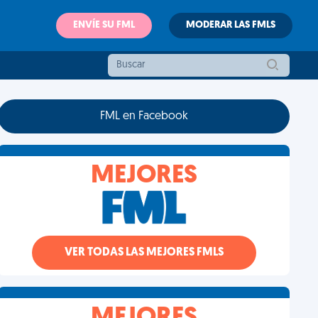
ENVÍE SU FML
MODERAR LAS FMLS
FML en Facebook
MEJORES
VER TODAS LAS MEJORES FMLS