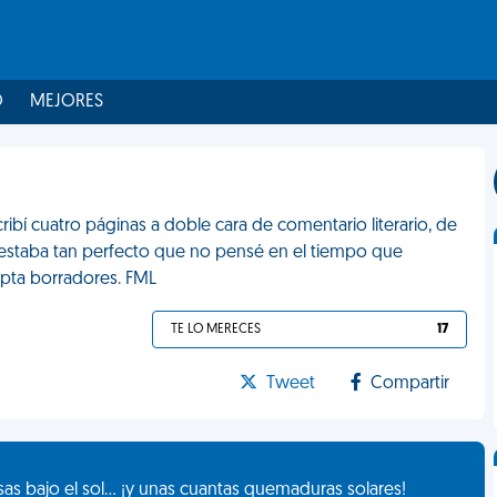
O
MEJORES
ibí cuatro páginas a doble cara de comentario literario, de
do estaba tan perfecto que no pensé en el tiempo que
epta borradores. FML
TE LO MERECES
17
Tweet
Compartir
as bajo el sol... ¡y unas cuantas quemaduras solares!