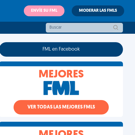
ENVÍE SU FML
MODERAR LAS FMLS
FML en Facebook
MEJORES
VER TODAS LAS MEJORES FMLS