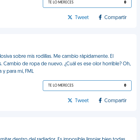
TE LO MERECES
0
Tweet
Compartir
losiva sobre mis rodillas. Me cambio rápidamente. El
. Cambio de ropa de nuevo. ¿Cuál es ese olor horrible? Oh,
a y para mí, FML
TE LO MERECES
0
Tweet
Compartir
itar dentro del radiador. Es imposible limpiar bien todas