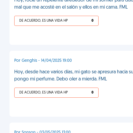
Hoy, rocié un repelente alrededor de mi somier para disuad
mal que me acosté en el salón y ellos en mi cama. FML
DE ACUERDO, ES UNA VIDA HP
0
Por Genghis - 14/04/2025 19:00
Hoy, desde hace varios días, mi gato se apresura hacia 
pongo mi perfume. Debo oler a mierda. FML
DE ACUERDO, ES UNA VIDA HP
0
Por Sonson - 03/05/2025 13:00