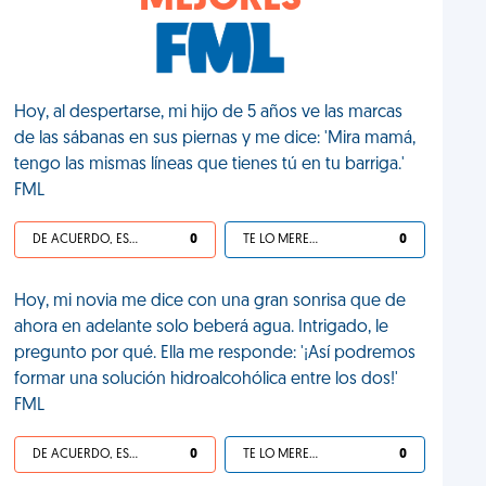
MEJORES
Hoy, al despertarse, mi hijo de 5 años ve las marcas
de las sábanas en sus piernas y me dice: 'Mira mamá,
tengo las mismas líneas que tienes tú en tu barriga.'
FML
DE ACUERDO, ES UNA VIDA HP
0
TE LO MERECES
0
Hoy, mi novia me dice con una gran sonrisa que de
ahora en adelante solo beberá agua. Intrigado, le
pregunto por qué. Ella me responde: '¡Así podremos
formar una solución hidroalcohólica entre los dos!'
FML
DE ACUERDO, ES UNA VIDA HP
0
TE LO MERECES
0