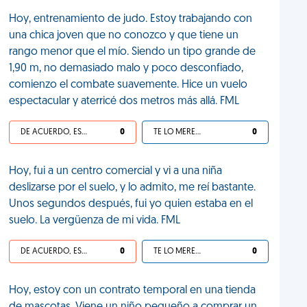
Hoy, entrenamiento de judo. Estoy trabajando con
una chica joven que no conozco y que tiene un
rango menor que el mío. Siendo un tipo grande de
1,90 m, no demasiado malo y poco desconfiado,
comienzo el combate suavemente. Hice un vuelo
espectacular y aterricé dos metros más allá. FML
DE ACUERDO, ES UNA VIDA HP
0
TE LO MERECES
0
Hoy, fui a un centro comercial y vi a una niña
deslizarse por el suelo, y lo admito, me reí bastante.
Unos segundos después, fui yo quien estaba en el
suelo. La vergüenza de mi vida. FML
DE ACUERDO, ES UNA VIDA HP
0
TE LO MERECES
0
Hoy, estoy con un contrato temporal en una tienda