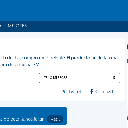
O
MEJORES
e la ducha, compro un repelente. El producto huele tan mal
bra de la ducha. FML
TE LO MERECES
17
Tweet
Compartir
as de pata nunca faltan!
Más…