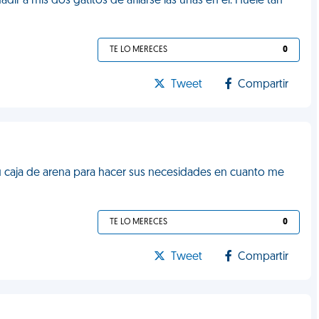
ir a mis dos gatitos de afilarse las uñas en él. Huele tan
TE LO MERECES
0
Tweet
Compartir
su caja de arena para hacer sus necesidades en cuanto me
TE LO MERECES
0
Tweet
Compartir