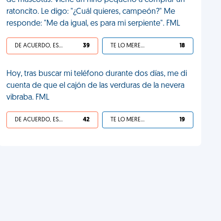
de mascotas. Viene un niño pequeño a comprar un
ratoncito. Le digo: "¿Cuál quieres, campeón?" Me
responde: "Me da igual, es para mi serpiente". FML
DE ACUERDO, ES UNA VIDA HP
39
TE LO MERECES
18
Hoy, tras buscar mi teléfono durante dos días, me di
cuenta de que el cajón de las verduras de la nevera
vibraba. FML
DE ACUERDO, ES UNA VIDA HP
42
TE LO MERECES
19