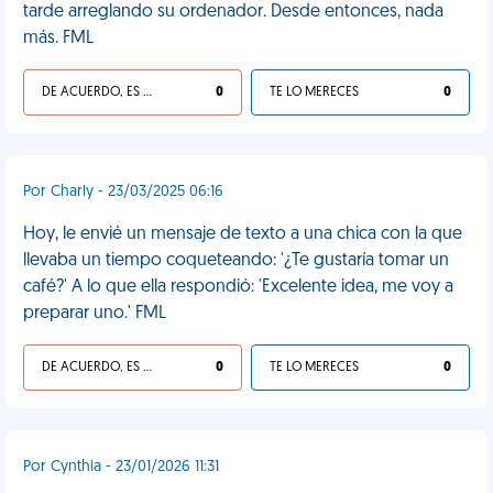
tarde arreglando su ordenador. Desde entonces, nada
más. FML
DE ACUERDO, ES UNA VIDA HP
0
TE LO MERECES
0
Por Charly - 23/03/2025 06:16
Hoy, le envié un mensaje de texto a una chica con la que
llevaba un tiempo coqueteando: '¿Te gustaría tomar un
café?' A lo que ella respondió: 'Excelente idea, me voy a
preparar uno.' FML
DE ACUERDO, ES UNA VIDA HP
0
TE LO MERECES
0
Por Cynthia - 23/01/2026 11:31