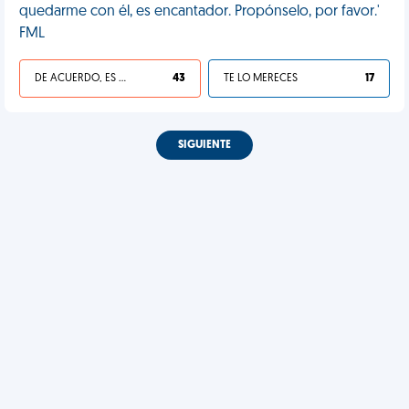
quedarme con él, es encantador. Propónselo, por favor.'
FML
DE ACUERDO, ES UNA VIDA HP
43
TE LO MERECES
17
SIGUIENTE