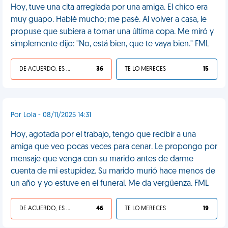
Hoy, tuve una cita arreglada por una amiga. El chico era
muy guapo. Hablé mucho; me pasé. Al volver a casa, le
propuse que subiera a tomar una última copa. Me miró y
simplemente dijo: "No, está bien, que te vaya bien." FML
DE ACUERDO, ES UNA VIDA HP
36
TE LO MERECES
15
Por Lola - 08/11/2025 14:31
Hoy, agotada por el trabajo, tengo que recibir a una
amiga que veo pocas veces para cenar. Le propongo por
mensaje que venga con su marido antes de darme
cuenta de mi estupidez. Su marido murió hace menos de
un año y yo estuve en el funeral. Me da vergüenza. FML
DE ACUERDO, ES UNA VIDA HP
46
TE LO MERECES
19