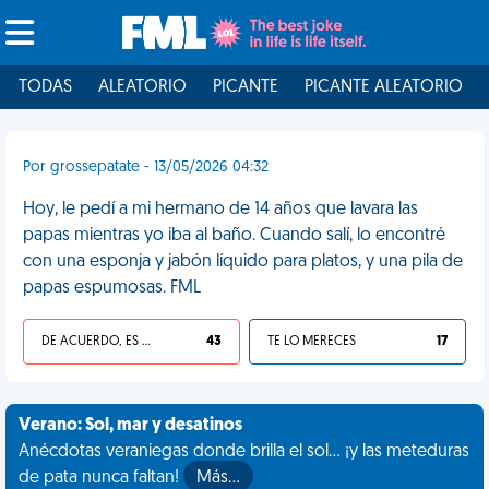
TODAS
ALEATORIO
PICANTE
PICANTE ALEATORIO
Por grossepatate - 13/05/2026 04:32
Hoy, le pedí a mi hermano de 14 años que lavara las
papas mientras yo iba al baño. Cuando salí, lo encontré
con una esponja y jabón líquido para platos, y una pila de
papas espumosas. FML
DE ACUERDO, ES UNA VIDA HP
43
TE LO MERECES
17
Verano: Sol, mar y desatinos
Anécdotas veraniegas donde brilla el sol... ¡y las meteduras
de pata nunca faltan!
Más…