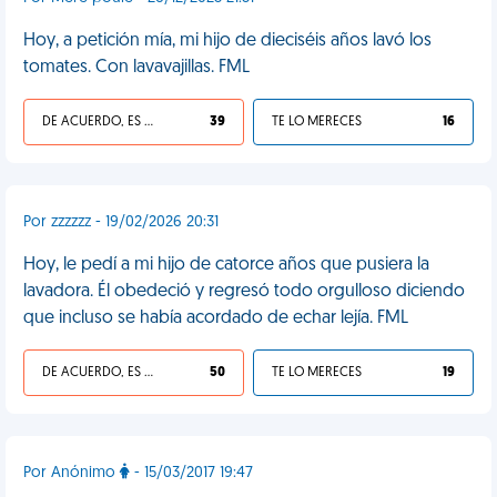
Hoy, a petición mía, mi hijo de dieciséis años lavó los
tomates. Con lavavajillas. FML
DE ACUERDO, ES UNA VIDA HP
39
TE LO MERECES
16
Por zzzzzz - 19/02/2026 20:31
Hoy, le pedí a mi hijo de catorce años que pusiera la
lavadora. Él obedeció y regresó todo orgulloso diciendo
que incluso se había acordado de echar lejía. FML
DE ACUERDO, ES UNA VIDA HP
50
TE LO MERECES
19
Por Anónimo
- 15/03/2017 19:47