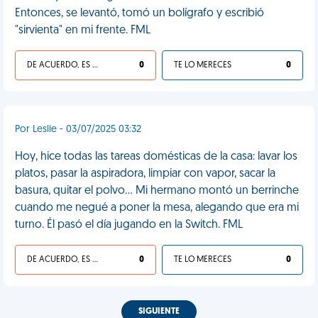
Entonces, se levantó, tomó un bolígrafo y escribió
"sirvienta" en mi frente. FML
DE ACUERDO, ES UNA VIDA HP
0
TE LO MERECES
0
Por Leslie - 03/07/2025 03:32
Hoy, hice todas las tareas domésticas de la casa: lavar los
platos, pasar la aspiradora, limpiar con vapor, sacar la
basura, quitar el polvo… Mi hermano montó un berrinche
cuando me negué a poner la mesa, alegando que era mi
turno. Él pasó el día jugando en la Switch. FML
DE ACUERDO, ES UNA VIDA HP
0
TE LO MERECES
0
SIGUIENTE