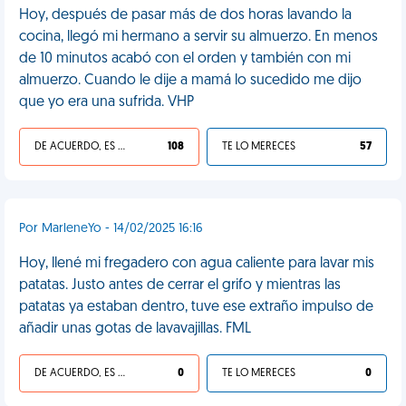
Hoy, después de pasar más de dos horas lavando la
cocina, llegó mi hermano a servir su almuerzo. En menos
de 10 minutos acabó con el orden y también con mi
almuerzo. Cuando le dije a mamá lo sucedido me dijo
que yo era una sufrida. VHP
DE ACUERDO, ES UNA VIDA HP
108
TE LO MERECES
57
Por MarleneYo - 14/02/2025 16:16
Hoy, llené mi fregadero con agua caliente para lavar mis
patatas. Justo antes de cerrar el grifo y mientras las
patatas ya estaban dentro, tuve ese extraño impulso de
añadir unas gotas de lavavajillas. FML
DE ACUERDO, ES UNA VIDA HP
0
TE LO MERECES
0