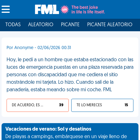
TODAS
ALEATORIO
PICANTE
PICANTE ALEATORIO
Por Anonyme - 02/06/2026 00:31
Hoy, le pedí a un hombre que estaba estacionado con las
luces de emergencia puestas en una plaza reservada para
personas con discapacidad que me cediera el sitio
mostrándole mi tarjeta. Lo hizo. Cuando salí de la
panadería, estaba meando sobre mi coche. FML
DE ACUERDO, ES UNA VIDA HP
39
TE LO MERECES
15
Vacaciones de verano: Sol y desatinos
De playas a campings, embárquese en un viaje lleno de