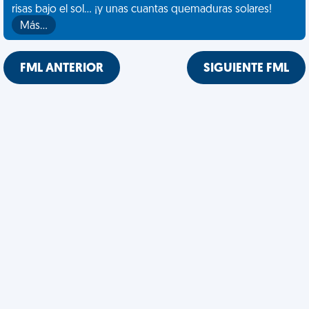
risas bajo el sol... ¡y unas cuantas quemaduras solares!
Más…
FML ANTERIOR
SIGUIENTE FML