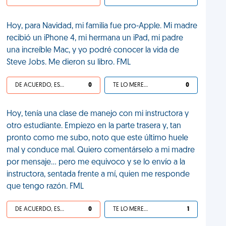
Hoy, para Navidad, mi familia fue pro-Apple. Mi madre
recibió un iPhone 4, mi hermana un iPad, mi padre
una increíble Mac, y yo podré conocer la vida de
Steve Jobs. Me dieron su libro. FML
DE ACUERDO, ES UNA VIDA HP
0
TE LO MERECES
0
Hoy, tenía una clase de manejo con mi instructora y
otro estudiante. Empiezo en la parte trasera y, tan
pronto como me subo, noto que este último huele
mal y conduce mal. Quiero comentárselo a mi madre
por mensaje... pero me equivoco y se lo envío a la
instructora, sentada frente a mí, quien me responde
que tengo razón. FML
DE ACUERDO, ES UNA VIDA HP
0
TE LO MERECES
1