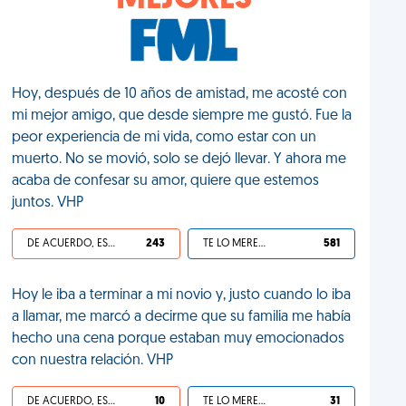
MEJORES
Hoy, después de 10 años de amistad, me acosté con
mi mejor amigo, que desde siempre me gustó. Fue la
peor experiencia de mi vida, como estar con un
muerto. No se movió, solo se dejó llevar. Y ahora me
acaba de confesar su amor, quiere que estemos
juntos. VHP
DE ACUERDO, ES UNA VIDA HP
243
TE LO MERECES
581
Hoy le iba a terminar a mi novio y, justo cuando lo iba
a llamar, me marcó a decirme que su familia me había
hecho una cena porque estaban muy emocionados
con nuestra relación. VHP
DE ACUERDO, ES UNA VIDA HP
10
TE LO MERECES
31