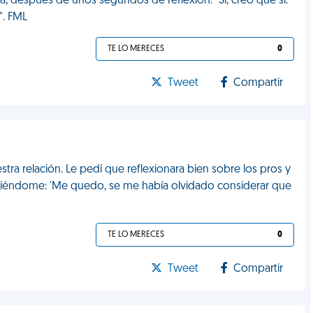
ta, después de unos segundos de reflexión: "Sí, creo que sí."
". FML
TE LO MERECES
0
Tweet
Compartir
ra relación. Le pedí que reflexionara bien sobre los pros y
diciéndome: 'Me quedo, se me había olvidado considerar que
TE LO MERECES
0
Tweet
Compartir