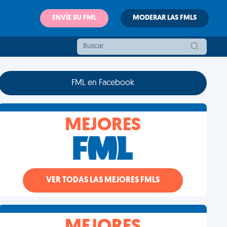
ENVÍE SU FML
MODERAR LAS FMLS
FML en Facebook
MEJORES
VER TODAS LAS MEJORES FMLS