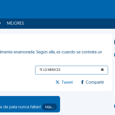
O
MEJORES
lmente enamorada. Según ella, es cuando se contrata un
TE LO MERECES
15
Tweet
Compartir
as de pata nunca faltan!
Más…