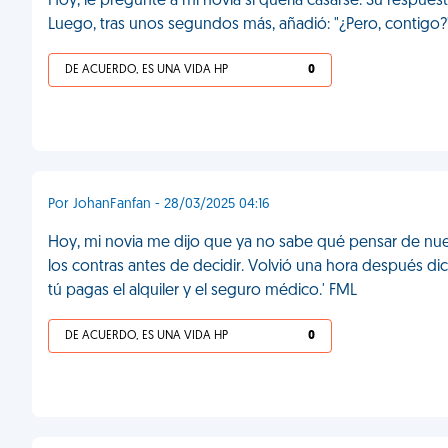
Hoy, le pregunté a mi novia si quería casarse. Su respues
Luego, tras unos segundos más, añadió: "¿Pero, contigo?
DE ACUERDO, ES UNA VIDA HP
0
Por JohanFanfan - 28/03/2025 04:16
Hoy, mi novia me dijo que ya no sabe qué pensar de nuest
los contras antes de decidir. Volvió una hora después 
tú pagas el alquiler y el seguro médico.' FML
DE ACUERDO, ES UNA VIDA HP
0