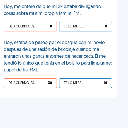
Hoy, me enteré de que mi ex estaba divulgando
cosas sobre mí a mi propia familia. FML
DE ACUERDO, ES UNA VIDA HP
0
TE LO MERECES
0
Hoy, estaba de paseo por el bosque con mi novio
después de una sesión de bricolaje cuando me
entraron unas ganas enormes de hacer caca. Él me
tendió lo único que tenía en el bolsillo para limpiarme:
papel de lija. FML
DE ACUERDO, ES UNA VIDA HP
38
TE LO MERECES
16