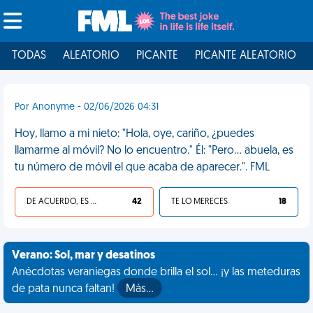
TODAS
ALEATORIO
PICANTE
PICANTE ALEATORIO
Por Anonyme - 02/06/2026 04:31
Hoy, llamo a mi nieto: "Hola, oye, cariño, ¿puedes
llamarme al móvil? No lo encuentro." Él: "Pero... abuela, es
tu número de móvil el que acaba de aparecer.". FML
DE ACUERDO, ES UNA VIDA HP
42
TE LO MERECES
18
Verano: Sol, mar y desatinos
Anécdotas veraniegas donde brilla el sol... ¡y las meteduras
de pata nunca faltan!
Más…