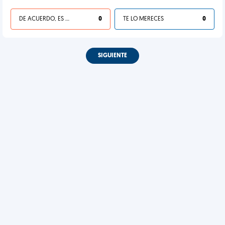
DE ACUERDO, ES UNA VIDA HP
0
TE LO MERECES
0
SIGUIENTE