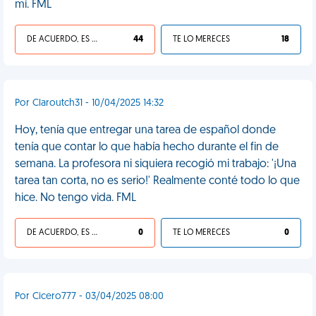
mí. FML
DE ACUERDO, ES UNA VIDA HP
44
TE LO MERECES
18
Por Claroutch31 - 10/04/2025 14:32
Hoy, tenía que entregar una tarea de español donde
tenía que contar lo que había hecho durante el fin de
semana. La profesora ni siquiera recogió mi trabajo: '¡Una
tarea tan corta, no es serio!' Realmente conté todo lo que
hice. No tengo vida. FML
DE ACUERDO, ES UNA VIDA HP
0
TE LO MERECES
0
Por Cicero777 - 03/04/2025 08:00