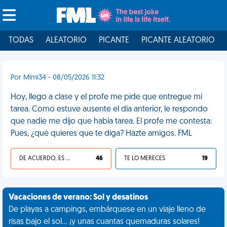
TODAS
ALEATORIO
PICANTE
PICANTE ALEATORIO
Por Mimi34 - 08/05/2026 11:32
Hoy, llego a clase y el profe me pide que entregue mi
tarea. Como estuve ausente el día anterior, le respondo
que nadie me dijo que había tarea. El profe me contesta:
Pues, ¿qué quieres que te diga? Hazte amigos. FML
DE ACUERDO, ES UNA VIDA HP
46
TE LO MERECES
19
Vacaciones de verano: Sol y desatinos
De playas a campings, embárquese en un viaje lleno de
risas bajo el sol... ¡y unas cuantas quemaduras solares!