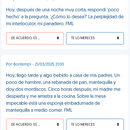
Hoy, después de una noche muy corta, respondí 'poco
hecho' a la pregunta: '¿Cómo lo desea?' La perplejidad de
mi interlocutor, mi panadero. FML
DE ACUERDO, ES UNA VIDA HP
0
TE LO MERECES
0
Por Bontempi - 21/03/2025 21:00
Hoy, llego tarde y algo bebido a casa de mis padres. Un
poco de hambre, una rebanada de pan, mantequilla y
doy dos mordiscos. Cinco horas después, mi madre me
despierta y me arrastra a la cocina. Sobre la mesa
impecable está una esponja embadurnada de
mantequilla a medio comer. FML
DE ACUERDO, ES UNA VIDA HP
0
TE LO MERECES
0