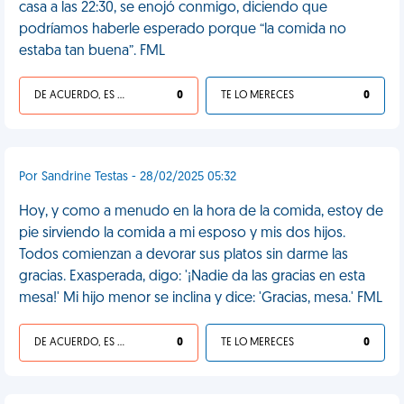
casa a las 22:30, se enojó conmigo, diciendo que
podríamos haberle esperado porque “la comida no
estaba tan buena”. FML
DE ACUERDO, ES UNA VIDA HP
0
TE LO MERECES
0
Por Sandrine Testas - 28/02/2025 05:32
Hoy, y como a menudo en la hora de la comida, estoy de
pie sirviendo la comida a mi esposo y mis dos hijos.
Todos comienzan a devorar sus platos sin darme las
gracias. Exasperada, digo: '¡Nadie da las gracias en esta
mesa!' Mi hijo menor se inclina y dice: 'Gracias, mesa.' FML
DE ACUERDO, ES UNA VIDA HP
0
TE LO MERECES
0