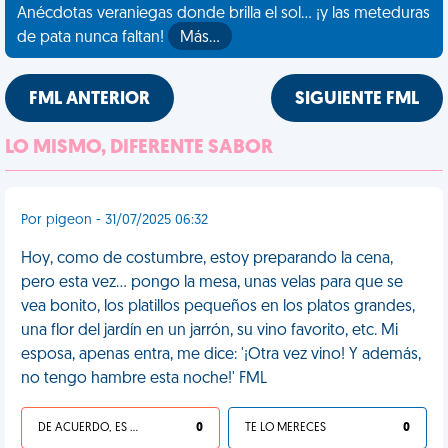
Anécdotas veraniegas donde brilla el sol... ¡y las meteduras
de pata nunca faltan!
Más…
FML ANTERIOR
SIGUIENTE FML
LO MISMO, DIFERENTE SABOR
Por pigeon - 31/07/2025 06:32
Hoy, como de costumbre, estoy preparando la cena,
pero esta vez... pongo la mesa, unas velas para que se
vea bonito, los platillos pequeños en los platos grandes,
una flor del jardín en un jarrón, su vino favorito, etc. Mi
esposa, apenas entra, me dice: '¡Otra vez vino! Y además,
no tengo hambre esta noche!' FML
DE ACUERDO, ES UNA VIDA HP
0
TE LO MERECES
0