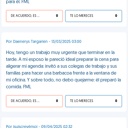
para él. FML
DE ACUERDO, ES UNA VIDA HP
0
TE LO MERECES
0
Por Daenerys Targarien - 13/03/2025 03:00
Hoy, tengo un trabajo muy urgente que terminar en la
tarde. A mi esposo le pareció ideal preparar la cena para
aligerar mi agenda: invitó a sus colegas de trabajo y sus
familias para hacer una barbacoa frente a la ventana de
mi oficina. Y sobre todo, no debo quejarme: él preparó la
comida. FML
DE ACUERDO, ES UNA VIDA HP
0
TE LO MERECES
0
Por jsuiscrevémoi - 09/04/2025 02:32