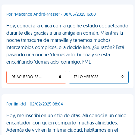
Por "Maxence André-Masse" - 08/05/2025 16:00
Hoy, conocí a la chica con la que he estado coqueteando
durante días gracias a una amiga en común. Mientras la
noche transcurre de maravilla y tenemos muchos
intercambios cómplices, ella decide irse. ¿Su razón? Está
pasando una noche 'demasiado' buena y se está
encariñando 'demasiado' conmigo. FML
DE ACUERDO, ES UNA VIDA HP
0
TE LO MERECES
0
Por timidd - 02/02/2025 08:04
Hoy, me inscribí en un sitio de citas. Allí conocí a un chico
encantador, con quien comparto muchas afinidades.
Además de vivir en la misma ciudad, habitamos en el