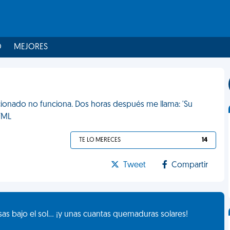
O
MEJORES
icionado no funciona. Dos horas después me llama: 'Su
 FML
TE LO MERECES
14
Tweet
Compartir
as bajo el sol... ¡y unas cuantas quemaduras solares!