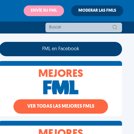
ENVÍE SU FML
MODERAR LAS FMLS
FML en Facebook
MEJORES
VER TODAS LAS MEJORES FMLS