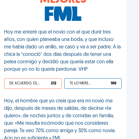
MEJORES
Hoy me enteré que el novio con el que duré tres
años, con quien planeaba una boda, y que incluso
me había dado un anillo, se casó y va a ser padre. A la
chica la “conoció” dos días después de tener una
pelea conmigo y decidió que quería estar con ella
porque yo no lo quería perdonar. VHP
DE ACUERDO, ES UNA VIDA HP
212
TE LO MERECES
100
Hoy, el hombre que yo creía que era mi novio me
dijo, después de meses de salidas, de decirse «te
quiero», de noches juntos y de comidas en familia,
que: «Me resulta incómodo que nos consideres
pareja. Te veo 70% como amiga y 30% como novia.
Aún no es suficiente.» FML