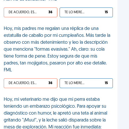
DE ACUERDO, ES UNA VIDA HP
36
TE LO MERECES
15
Hoy, mis padres me regalan una réplica de una
estatuilla de caballo por mi cumpleaños. Más tarde la
observo con más detenimiento y leo la descripción
que menciona "formas evasivas." Ah, claro: su cola
tiene forma de pene. Estoy segura de que mis
padres, tan mojigatos, pasaron por alto ese detalle.
FML
DE ACUERDO, ES UNA VIDA HP
36
TE LO MERECES
15
Hoy, mi veterinario me dijo que mi perra estaba
teniendo un embarazo psicológico. Para apoyar su
diagnóstico con humor, le apretó una teta al animal
gritando "¡Muu!", y la leche salió disparada sobre la
mesa de exploración. Mi reacción fue inmediata: