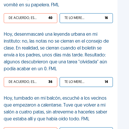
vomité en su papelera. FML
DE ACUERDO, ES UNA VIDA HP
40
TE LO MERECES
16
Hoy, desenmascaré una leyenda urbana en mi
instituto: no, las notas no se cierran en el consejo de
clase. En realidad, se cierran cuando el boletín se
envía a los padres, unos días más tarde. Resultado:
algunos descubrieron que una tarea "olvidada" aún
podía acabar en un 0. FML
DE ACUERDO, ES UNA VIDA HP
36
TE LO MERECES
14
Hoy, tumbado en mi balcón, escuché a los vecinos
que empezaron a calentarse. Tuve que volver a mi
salón a cuatro patas, sin atreverme a hacerles saber
que estaba allí y que había oído todo. FML