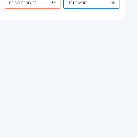
DE ACUERDO, ES UNA VIDA HP
39
TE LO MERECES
16