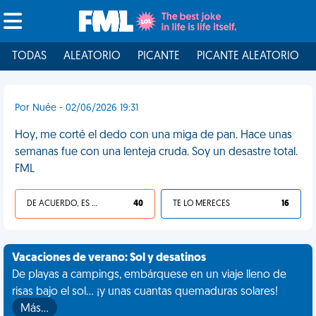
TODAS
ALEATORIO
PICANTE
PICANTE ALEATORIO
Por Nuée - 02/06/2026 19:31
Hoy, me corté el dedo con una miga de pan. Hace unas
semanas fue con una lenteja cruda. Soy un desastre total.
FML
DE ACUERDO, ES UNA VIDA HP
40
TE LO MERECES
16
Vacaciones de verano: Sol y desatinos
De playas a campings, embárquese en un viaje lleno de
risas bajo el sol... ¡y unas cuantas quemaduras solares!
Más…