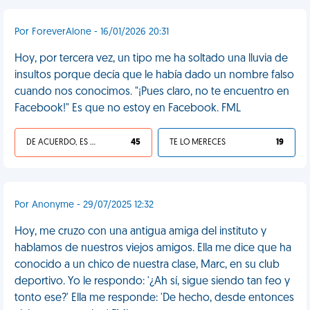
Por ForeverAlone - 16/01/2026 20:31
Hoy, por tercera vez, un tipo me ha soltado una lluvia de
insultos porque decía que le había dado un nombre falso
cuando nos conocimos. "¡Pues claro, no te encuentro en
Facebook!" Es que no estoy en Facebook. FML
DE ACUERDO, ES UNA VIDA HP
45
TE LO MERECES
19
Por Anonyme - 29/07/2025 12:32
Hoy, me cruzo con una antigua amiga del instituto y
hablamos de nuestros viejos amigos. Ella me dice que ha
conocido a un chico de nuestra clase, Marc, en su club
deportivo. Yo le respondo: '¿Ah sí, sigue siendo tan feo y
tonto ese?' Ella me responde: 'De hecho, desde entonces