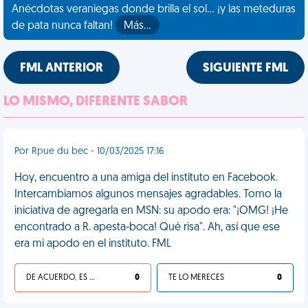
Anécdotas veraniegas donde brilla el sol... ¡y las meteduras
de pata nunca faltan!
Más…
FML ANTERIOR
SIGUIENTE FML
LO MISMO, DIFERENTE SABOR
Por Rpue du bec - 10/03/2025 17:16
Hoy, encuentro a una amiga del instituto en Facebook.
Intercambiamos algunos mensajes agradables. Tomo la
iniciativa de agregarla en MSN: su apodo era: "¡OMG! ¡He
encontrado a R. apesta-boca! Qué risa". Ah, así que ese
era mi apodo en el instituto. FML
DE ACUERDO, ES UNA VIDA HP
0
TE LO MERECES
0