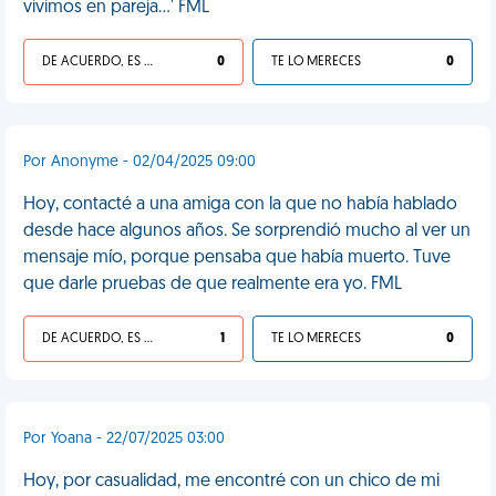
vivimos en pareja...' FML
DE ACUERDO, ES UNA VIDA HP
0
TE LO MERECES
0
Por Anonyme - 02/04/2025 09:00
Hoy, contacté a una amiga con la que no había hablado
desde hace algunos años. Se sorprendió mucho al ver un
mensaje mío, porque pensaba que había muerto. Tuve
que darle pruebas de que realmente era yo. FML
DE ACUERDO, ES UNA VIDA HP
1
TE LO MERECES
0
Por Yoana - 22/07/2025 03:00
Hoy, por casualidad, me encontré con un chico de mi