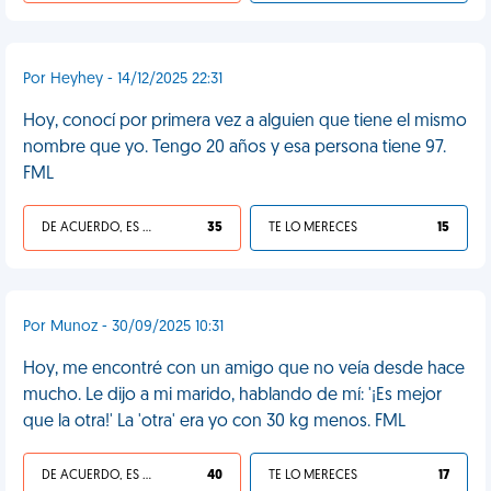
Por Heyhey - 14/12/2025 22:31
Hoy, conocí por primera vez a alguien que tiene el mismo
nombre que yo. Tengo 20 años y esa persona tiene 97.
FML
DE ACUERDO, ES UNA VIDA HP
35
TE LO MERECES
15
Por Munoz - 30/09/2025 10:31
Hoy, me encontré con un amigo que no veía desde hace
mucho. Le dijo a mi marido, hablando de mí: '¡Es mejor
que la otra!' La 'otra' era yo con 30 kg menos. FML
DE ACUERDO, ES UNA VIDA HP
40
TE LO MERECES
17