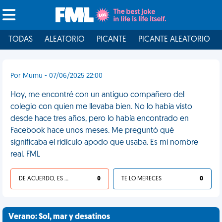
TODAS
ALEATORIO
PICANTE
PICANTE ALEATORIO
Por Mumu - 07/06/2025 22:00
Hoy, me encontré con un antiguo compañero del
colegio con quien me llevaba bien. No lo había visto
desde hace tres años, pero lo había encontrado en
Facebook hace unos meses. Me preguntó qué
significaba el ridículo apodo que usaba. Es mi nombre
real. FML
DE ACUERDO, ES UNA VIDA HP
0
TE LO MERECES
0
Verano: Sol, mar y desatinos