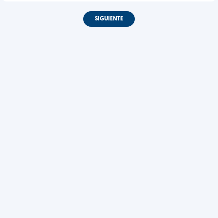
SIGUIENTE