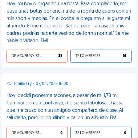
Hoy, mi novio organizó una fiesta. Para complacerlo, me
puse unas botas por encima de la rodilla de cuero con un
minishort y medias. En el coche le pregunto si le gusta mi
atuendo. Él me respondió: 'Sabes, para ir a casa de mis
padres podrías haberte vestido de forma normal.' Se me
había olvidado. FML
DE ACUERDO, ES UNA VIDA HP
35
TE LO MERECES
16
Por Emilie.Lry - 07/04/2025 16:00
Hoy, decidí ponerme tacones, a pesar de mi 1,78 m.
Caminando con confianza, me siento fabulosa… hasta
que me cruzo con un antiguo compañero de clase. Al
saludarlo, perdí el equilibrio y caí en un arbusto. FML
DE ACUERDO, ES UNA VIDA HP
0
TE LO MERECES
0