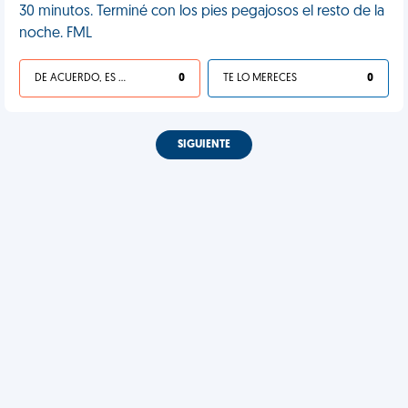
30 minutos. Terminé con los pies pegajosos el resto de la
noche. FML
DE ACUERDO, ES UNA VIDA HP
0
TE LO MERECES
0
SIGUIENTE