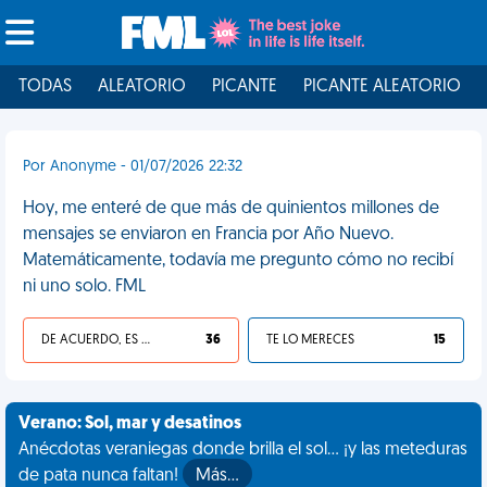
TODAS
ALEATORIO
PICANTE
PICANTE ALEATORIO
Por Anonyme - 01/07/2026 22:32
Hoy, me enteré de que más de quinientos millones de
mensajes se enviaron en Francia por Año Nuevo.
Matemáticamente, todavía me pregunto cómo no recibí
ni uno solo. FML
DE ACUERDO, ES UNA VIDA HP
36
TE LO MERECES
15
Verano: Sol, mar y desatinos
Anécdotas veraniegas donde brilla el sol... ¡y las meteduras
de pata nunca faltan!
Más…