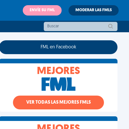
ENVÍE SU FML
MODERAR LAS FMLS
FML en Facebook
MEJORES
VER TODAS LAS MEJORES FMLS