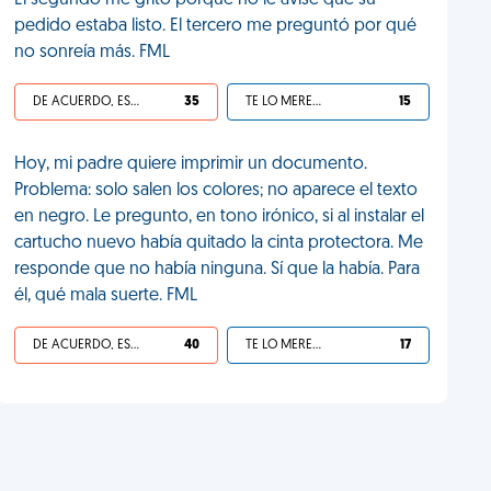
El segundo me gritó porque no le avisé que su
pedido estaba listo. El tercero me preguntó por qué
no sonreía más. FML
DE ACUERDO, ES UNA VIDA HP
35
TE LO MERECES
15
Hoy, mi padre quiere imprimir un documento.
Problema: solo salen los colores; no aparece el texto
en negro. Le pregunto, en tono irónico, si al instalar el
cartucho nuevo había quitado la cinta protectora. Me
responde que no había ninguna. Sí que la había. Para
él, qué mala suerte. FML
DE ACUERDO, ES UNA VIDA HP
40
TE LO MERECES
17