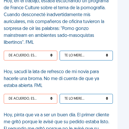
Hoy, en el trabajo, estaba escuchando un programa
de France Culture sobre el tema de la pornografía.
Cuando desconecté inadvertidamente mis
auriculares, mis compañeros de oficina tuvieron la
sorpresa de oír las palabras: "Porno gonzo
mainstream en ambientes sado-masoquistas
libertinos". FML
DE ACUERDO, ES UNA VIDA HP
0
TE LO MERECES
0
Hoy, sacudí la lata de refresco de mi novia para
hacerle una broma. No me di cuenta de que ya
estaba abierta. FML
DE ACUERDO, ES UNA VIDA HP
0
TE LO MERECES
0
Hoy, pinta que va a ser un buen día. El primer cliente
me gritó porque le avisé que su pedido estaba listo.