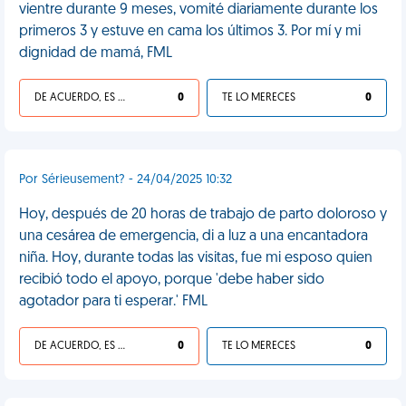
vientre durante 9 meses, vomité diariamente durante los
primeros 3 y estuve en cama los últimos 3. Por mí y mi
dignidad de mamá, FML
DE ACUERDO, ES UNA VIDA HP
0
TE LO MERECES
0
Por Sérieusement? - 24/04/2025 10:32
Hoy, después de 20 horas de trabajo de parto doloroso y
una cesárea de emergencia, di a luz a una encantadora
niña. Hoy, durante todas las visitas, fue mi esposo quien
recibió todo el apoyo, porque 'debe haber sido
agotador para ti esperar.' FML
DE ACUERDO, ES UNA VIDA HP
0
TE LO MERECES
0