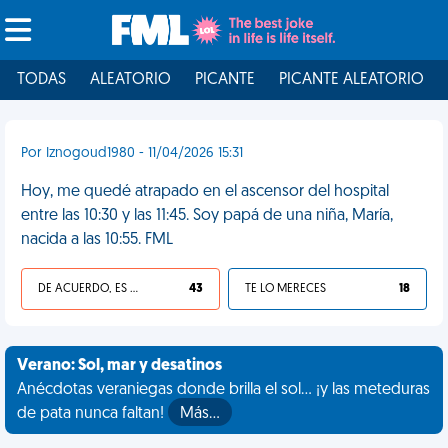
TODAS
ALEATORIO
PICANTE
PICANTE ALEATORIO
Por Iznogoud1980 - 11/04/2026 15:31
Hoy, me quedé atrapado en el ascensor del hospital
entre las 10:30 y las 11:45. Soy papá de una niña, María,
nacida a las 10:55. FML
DE ACUERDO, ES UNA VIDA HP
43
TE LO MERECES
18
Verano: Sol, mar y desatinos
Anécdotas veraniegas donde brilla el sol... ¡y las meteduras
de pata nunca faltan!
Más…