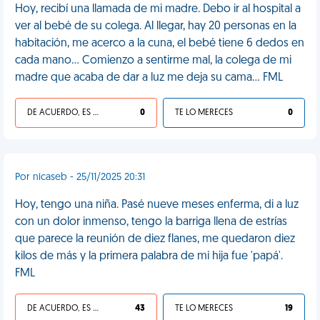
Hoy, recibí una llamada de mi madre. Debo ir al hospital a
ver al bebé de su colega. Al llegar, hay 20 personas en la
habitación, me acerco a la cuna, el bebé tiene 6 dedos en
cada mano... Comienzo a sentirme mal, la colega de mi
madre que acaba de dar a luz me deja su cama... FML
DE ACUERDO, ES UNA VIDA HP
0
TE LO MERECES
0
Por nicaseb - 25/11/2025 20:31
Hoy, tengo una niña. Pasé nueve meses enferma, di a luz
con un dolor inmenso, tengo la barriga llena de estrías
que parece la reunión de diez flanes, me quedaron diez
kilos de más y la primera palabra de mi hija fue 'papá'.
FML
DE ACUERDO, ES UNA VIDA HP
43
TE LO MERECES
19