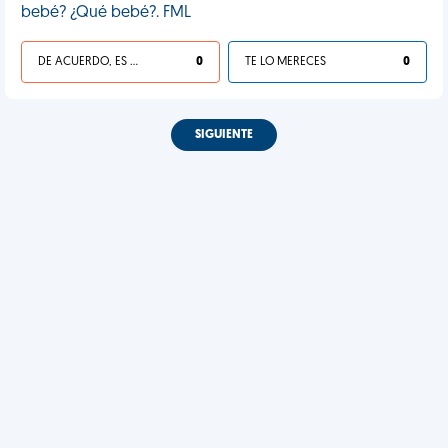
bebé? ¿Qué bebé?. FML
DE ACUERDO, ES UNA VIDA HP
0
TE LO MERECES
0
SIGUIENTE