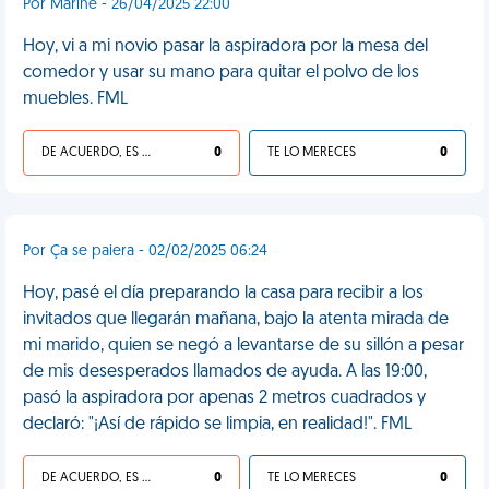
Por Marine - 26/04/2025 22:00
Hoy, vi a mi novio pasar la aspiradora por la mesa del
comedor y usar su mano para quitar el polvo de los
muebles. FML
DE ACUERDO, ES UNA VIDA HP
0
TE LO MERECES
0
Por Ça se paiera - 02/02/2025 06:24
Hoy, pasé el día preparando la casa para recibir a los
invitados que llegarán mañana, bajo la atenta mirada de
mi marido, quien se negó a levantarse de su sillón a pesar
de mis desesperados llamados de ayuda. A las 19:00,
pasó la aspiradora por apenas 2 metros cuadrados y
declaró: "¡Así de rápido se limpia, en realidad!". FML
DE ACUERDO, ES UNA VIDA HP
0
TE LO MERECES
0