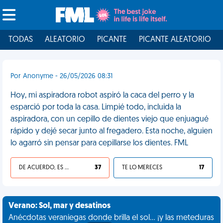
TODAS
ALEATORIO
PICANTE
PICANTE ALEATORIO
Por Anonyme - 26/05/2026 08:31
Hoy, mi aspiradora robot aspiró la caca del perro y la
esparció por toda la casa. Limpié todo, incluida la
aspiradora, con un cepillo de dientes viejo que enjuagué
rápido y dejé secar junto al fregadero. Esta noche, alguien
lo agarró sin pensar para cepillarse los dientes. FML
DE ACUERDO, ES UNA VIDA HP
37
TE LO MERECES
17
Verano: Sol, mar y desatinos
Anécdotas veraniegas donde brilla el sol... ¡y las meteduras