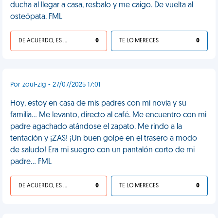
ducha al llegar a casa, resbalo y me caigo. De vuelta al
osteópata. FML
DE ACUERDO, ES UNA VIDA HP
0
TE LO MERECES
0
Por zoul-zig - 27/07/2025 17:01
Hoy, estoy en casa de mis padres con mi novia y su
familia... Me levanto, directo al café. Me encuentro con mi
padre agachado atándose el zapato. Me rindo a la
tentación y ¡ZAS! ¡Un buen golpe en el trasero a modo
de saludo! Era mi suegro con un pantalón corto de mi
padre... FML
DE ACUERDO, ES UNA VIDA HP
0
TE LO MERECES
0