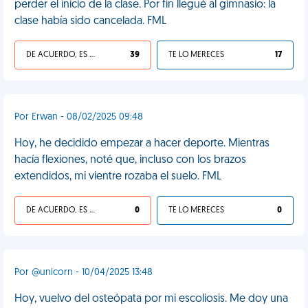
perder el inicio de la clase. Por fin llegué al gimnasio: la
clase había sido cancelada. FML
DE ACUERDO, ES UNA VIDA HP
39
TE LO MERECES
17
Por Erwan - 08/02/2025 09:48
Hoy, he decidido empezar a hacer deporte. Mientras
hacía flexiones, noté que, incluso con los brazos
extendidos, mi vientre rozaba el suelo. FML
DE ACUERDO, ES UNA VIDA HP
0
TE LO MERECES
0
Por @unicorn - 10/04/2025 13:48
Hoy, vuelvo del osteópata por mi escoliosis. Me doy una