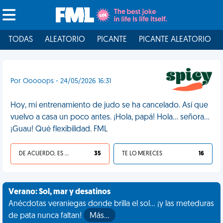
TODAS
ALEATORIO
PICANTE
PICANTE ALEATORIO
Por Ooooops - 24/05/2026 16:31
Hoy, mi entrenamiento de judo se ha cancelado. Así que
vuelvo a casa un poco antes. ¡Hola, papá! Hola... señora...
¡Guau! Qué flexibilidad. FML
DE ACUERDO, ES UNA VIDA HP
35
TE LO MERECES
16
Verano: Sol, mar y desatinos
Anécdotas veraniegas donde brilla el sol... ¡y las meteduras
de pata nunca faltan!
Más…