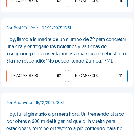
DE ACUERDO, ES UNA VIDA HP
37
TE LO MERECES
16
Por Prof2Collège - 05/10/2025 15:31
Hoy, llamo a la madre de un alumno de 3º para concretar
una cita y entregarle los boletines y las fichas de
inscripción para la orientación y la matrícula en el instituto.
Ella me respondió: "No puedo, tengo Zumba." FML
DE ACUERDO, ES UNA VIDA HP
37
TE LO MERECES
14
Por Anonyme - 15/12/2025 18:31
Hoy, fui al gimnasio a primera hora. Un tremendo atasco
por obras a 600 m del lugar, así que di la vuelta para
estacionar y terminé el trayecto a pie corriendo para no