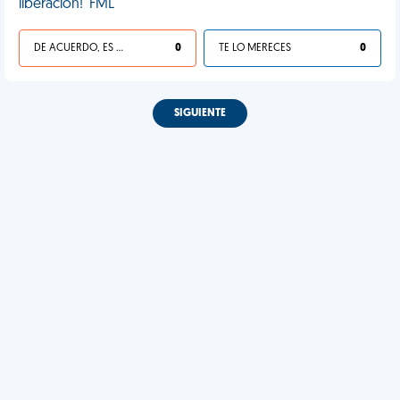
liberación!' FML
DE ACUERDO, ES UNA VIDA HP
0
TE LO MERECES
0
SIGUIENTE