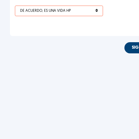
DE ACUERDO, ES UNA VIDA HP
0
SIG