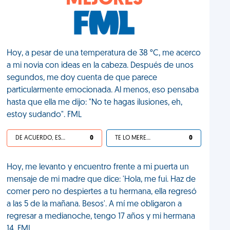
MEJORES
Hoy, a pesar de una temperatura de 38 °C, me acerco
a mi novia con ideas en la cabeza. Después de unos
segundos, me doy cuenta de que parece
particularmente emocionada. Al menos, eso pensaba
hasta que ella me dijo: "No te hagas ilusiones, eh,
estoy sudando". FML
DE ACUERDO, ES UNA VIDA HP
0
TE LO MERECES
0
Hoy, me levanto y encuentro frente a mi puerta un
mensaje de mi madre que dice: 'Hola, me fui. Haz de
comer pero no despiertes a tu hermana, ella regresó
a las 5 de la mañana. Besos'. A mí me obligaron a
regresar a medianoche, tengo 17 años y mi hermana
14. FML