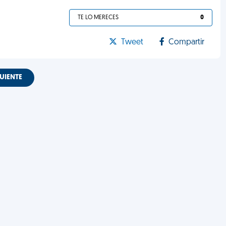
TE LO MERECES
0
Tweet
Compartir
UIENTE