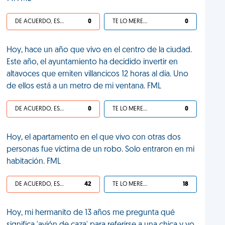
DE ACUERDO, ES UNA VIDA HP
0
TE LO MERECES
0
Hoy, hace un año que vivo en el centro de la ciudad.
Este año, el ayuntamiento ha decidido invertir en
altavoces que emiten villancicos 12 horas al día. Uno
de ellos está a un metro de mi ventana. FML
DE ACUERDO, ES UNA VIDA HP
0
TE LO MERECES
0
Hoy, el apartamento en el que vivo con otras dos
personas fue víctima de un robo. Solo entraron en mi
habitación. FML
DE ACUERDO, ES UNA VIDA HP
42
TE LO MERECES
18
Hoy, mi hermanito de 13 años me pregunta qué