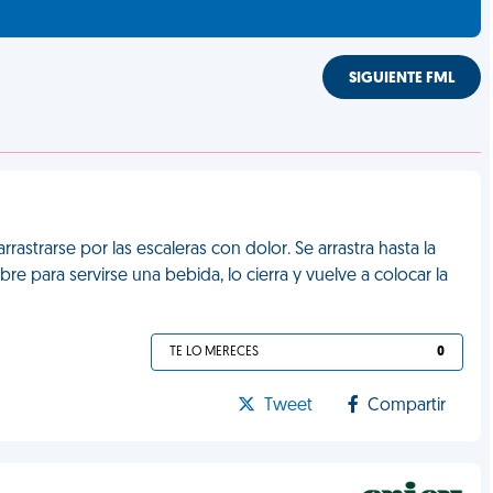
SIGUIENTE FML
strarse por las escaleras con dolor. Se arrastra hasta la
bre para servirse una bebida, lo cierra y vuelve a colocar la
TE LO MERECES
0
Tweet
Compartir