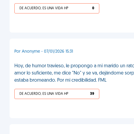
DE ACUERDO, ES UNA VIDA HP
0
Por Anonyme - 07/01/2026 15:31
Hoy, de humor travieso, le propongo a mi marido un rato
amor lo suficiente, me dice "No" y se va, dejándome sor
estaba bromeando. Por mi credibilidad. FML
DE ACUERDO, ES UNA VIDA HP
39