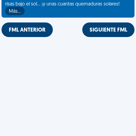
risas bajo el sol... ¡y unas cuantas quemaduras solares!
Más…
FML ANTERIOR
SIGUIENTE FML