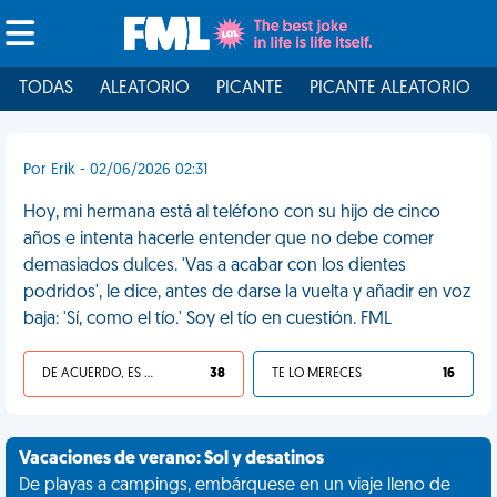
TODAS
ALEATORIO
PICANTE
PICANTE ALEATORIO
Por Erik - 02/06/2026 02:31
Hoy, mi hermana está al teléfono con su hijo de cinco
años e intenta hacerle entender que no debe comer
demasiados dulces. 'Vas a acabar con los dientes
podridos', le dice, antes de darse la vuelta y añadir en voz
baja: 'Sí, como el tío.' Soy el tío en cuestión. FML
DE ACUERDO, ES UNA VIDA HP
38
TE LO MERECES
16
Vacaciones de verano: Sol y desatinos
De playas a campings, embárquese en un viaje lleno de