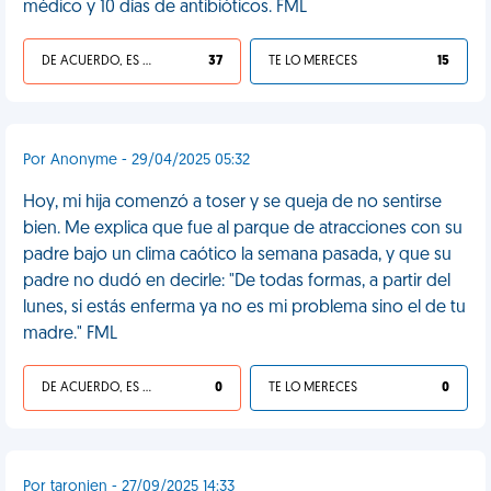
médico y 10 días de antibióticos. FML
DE ACUERDO, ES UNA VIDA HP
37
TE LO MERECES
15
Por Anonyme - 29/04/2025 05:32
Hoy, mi hija comenzó a toser y se queja de no sentirse
bien. Me explica que fue al parque de atracciones con su
padre bajo un clima caótico la semana pasada, y que su
padre no dudó en decirle: "De todas formas, a partir del
lunes, si estás enferma ya no es mi problema sino el de tu
madre." FML
DE ACUERDO, ES UNA VIDA HP
0
TE LO MERECES
0
Por taronien - 27/09/2025 14:33