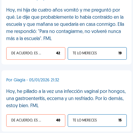
Hoy, mi hija de cuatro años vomitó y me preguntó por
qué. Le dije que probablemente lo había contraído en la
escuela y que mañana se quedaría en casa conmigo. Ella
me respondió: "Para no contagiarme, no volveré nunca
más a la escuela". FML
DE ACUERDO, ES UNA VIDA HP
42
TE LO MERECES
19
Por Glagla - 05/01/2026 21:32
Hoy, he pillado a la vez una infección vaginal por hongos,
una gastroenteritis, eccema y un resfriado. Por lo demás,
estoy bien. FML
DE ACUERDO, ES UNA VIDA HP
40
TE LO MERECES
15