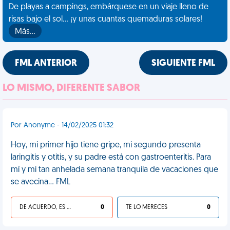
De playas a campings, embárquese en un viaje lleno de
risas bajo el sol... ¡y unas cuantas quemaduras solares!
Más…
FML ANTERIOR
SIGUIENTE FML
LO MISMO, DIFERENTE SABOR
Por Anonyme - 14/02/2025 01:32
Hoy, mi primer hijo tiene gripe, mi segundo presenta
laringitis y otitis, y su padre está con gastroenteritis. Para
mí y mi tan anhelada semana tranquila de vacaciones que
se avecina... FML
DE ACUERDO, ES UNA VIDA HP
0
TE LO MERECES
0