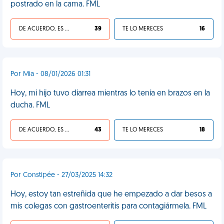
postrado en la cama. FML
DE ACUERDO, ES UNA VIDA HP
39
TE LO MERECES
16
Por Mia - 08/01/2026 01:31
Hoy, mi hijo tuvo diarrea mientras lo tenía en brazos en la
ducha. FML
DE ACUERDO, ES UNA VIDA HP
43
TE LO MERECES
18
Por Constipée - 27/03/2025 14:32
Hoy, estoy tan estreñida que he empezado a dar besos a
mis colegas con gastroenteritis para contagiármela. FML