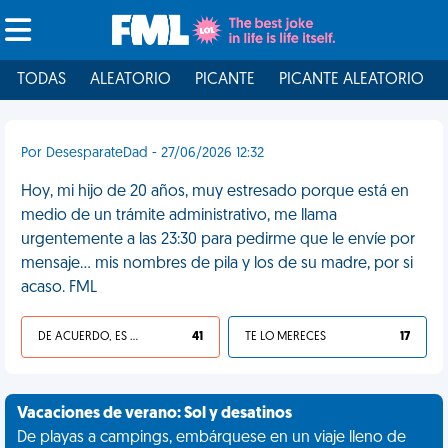
TODAS
ALEATORIO
PICANTE
PICANTE ALEATORIO
Por DesesparateDad - 27/06/2026 12:32
Hoy, mi hijo de 20 años, muy estresado porque está en
medio de un trámite administrativo, me llama
urgentemente a las 23:30 para pedirme que le envíe por
mensaje... mis nombres de pila y los de su madre, por si
acaso. FML
DE ACUERDO, ES UNA VIDA HP
41
TE LO MERECES
17
Vacaciones de verano: Sol y desatinos
De playas a campings, embárquese en un viaje lleno de