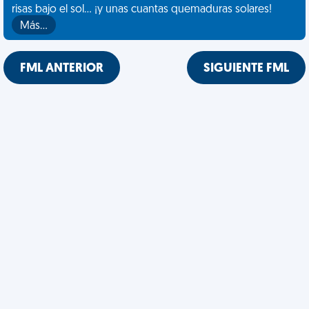
risas bajo el sol... ¡y unas cuantas quemaduras solares!
Más…
FML ANTERIOR
SIGUIENTE FML