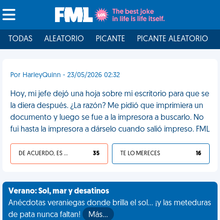
TODAS
ALEATORIO
PICANTE
PICANTE ALEATORIO
Por HarleyQuinn - 23/05/2026 02:32
Hoy, mi jefe dejó una hoja sobre mi escritorio para que se
la diera después. ¿La razón? Me pidió que imprimiera un
documento y luego se fue a la impresora a buscarlo. No
fui hasta la impresora a dárselo cuando salió impreso. FML
DE ACUERDO, ES UNA VIDA HP
35
TE LO MERECES
16
Verano: Sol, mar y desatinos
Anécdotas veraniegas donde brilla el sol... ¡y las meteduras
de pata nunca faltan!
Más…