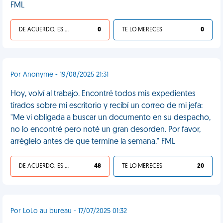
FML
DE ACUERDO, ES UNA VIDA HP
0
TE LO MERECES
0
Por Anonyme - 19/08/2025 21:31
Hoy, volví al trabajo. Encontré todos mis expedientes
tirados sobre mi escritorio y recibí un correo de mi jefa:
"Me vi obligada a buscar un documento en su despacho,
no lo encontré pero noté un gran desorden. Por favor,
arréglelo antes de que termine la semana." FML
DE ACUERDO, ES UNA VIDA HP
48
TE LO MERECES
20
Por LoLo au bureau - 17/07/2025 01:32