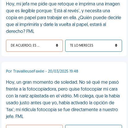
Hoy, mi jefa me pide que retoque e imprima una imagen
que es ilegible porque: 'Está al revés', y necesita una
copia en papel para trabajar en ella. ¿Quién puede decirle
que al imprimirla y darle la vuelta al papel, estará al
derecho? FML
DE ACUERDO, ES UNA VIDA HP
0
TE LO MERECES
0
Por TravailleuseFaxée - 20/03/2025 19:48
Hoy, un gran momento de soledad. No sé qué me pasó
frente a la fotocopiadora, pero quise fotocopiar mi cara
con la nariz aplastada en el vidrio. Mi colega, que la había
usado justo antes que yo, había activado la opción de
'fax'; mi ridícula fotocopia se fue directamente a nuestro
jefe. FML