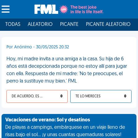
TODAS
ALEATORIO
PICANTE
PICANTE ALEATORIO
Por Anónimo - 30/05/2025 20:32
Hoy, mi madre invita a una amiga a la casa. Su hija de 6
años está decepcionada porque no estoy allí para jugar
con ella. Respuesta de mi madre: 'No te preocupes, el
perro la sustituye muy bien.' FML
DE ACUERDO, ES UNA VIDA HP
0
TE LO MERECES
0
Vacaciones de verano: Sol y desatinos
De playas a campings, embárquese en un viaje lleno de
risas bajo el sol... ¡y unas cuantas quemaduras solares!