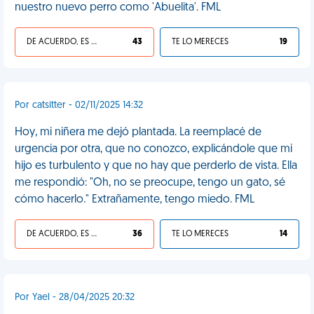
nuestro nuevo perro como 'Abuelita'. FML
DE ACUERDO, ES UNA VIDA HP
43
TE LO MERECES
19
Por catsitter - 02/11/2025 14:32
Hoy, mi niñera me dejó plantada. La reemplacé de
urgencia por otra, que no conozco, explicándole que mi
hijo es turbulento y que no hay que perderlo de vista. Ella
me respondió: "Oh, no se preocupe, tengo un gato, sé
cómo hacerlo." Extrañamente, tengo miedo. FML
DE ACUERDO, ES UNA VIDA HP
36
TE LO MERECES
14
Por Yael - 28/04/2025 20:32