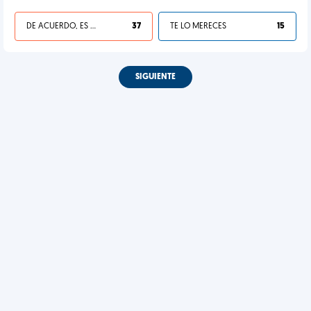
DE ACUERDO, ES UNA VIDA HP
37
TE LO MERECES
15
SIGUIENTE