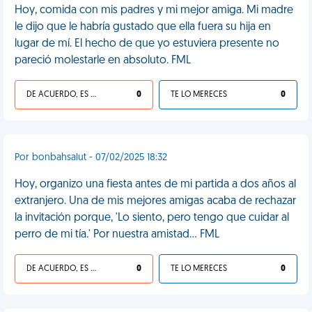
Hoy, comida con mis padres y mi mejor amiga. Mi madre
le dijo que le habría gustado que ella fuera su hija en
lugar de mí. El hecho de que yo estuviera presente no
pareció molestarle en absoluto. FML
DE ACUERDO, ES UNA VIDA HP
0
TE LO MERECES
0
Por bonbahsalut - 07/02/2025 18:32
Hoy, organizo una fiesta antes de mi partida a dos años al
extranjero. Una de mis mejores amigas acaba de rechazar
la invitación porque, 'Lo siento, pero tengo que cuidar al
perro de mi tía.' Por nuestra amistad... FML
DE ACUERDO, ES UNA VIDA HP
0
TE LO MERECES
0