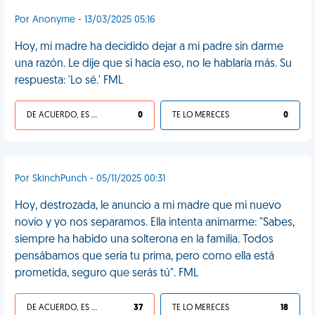
Por Anonyme - 13/03/2025 05:16
Hoy, mi madre ha decidido dejar a mi padre sin darme
una razón. Le dije que si hacía eso, no le hablaría más. Su
respuesta: 'Lo sé.' FML
DE ACUERDO, ES UNA VIDA HP
0
TE LO MERECES
0
Por SkinchPunch - 05/11/2025 00:31
Hoy, destrozada, le anuncio a mi madre que mi nuevo
novio y yo nos separamos. Ella intenta animarme: "Sabes,
siempre ha habido una solterona en la familia. Todos
pensábamos que sería tu prima, pero como ella está
prometida, seguro que serás tú". FML
DE ACUERDO, ES UNA VIDA HP
37
TE LO MERECES
18