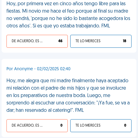
Hoy, por primera vez en cinco años tengo libre para las
fiestas. Mi novio me hace el feo porque al final su madre
no vendrá, 'porque no he sido lo bastante acogedora los
otros años'. Si es que yo estaba trabajando. FML
DE ACUERDO, ES UNA VIDA HP
46
TE LO MERECES
18
Por Anonyme - 02/02/2025 02:40
Hoy, me alegra que mi madre finalmente haya aceptado
mi relación con el padre de mis hijos y que se involucre
en los preparativos de nuestra boda. Luego, me
sorprendo al escuchar una conversación: "¡Ya fue, se va a
dar; han reservado al catering!". FML
DE ACUERDO, ES UNA VIDA HP
0
TE LO MERECES
0