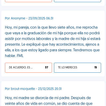
Por Anonyme - 23/09/2025 06:31
Hoy, mi pareja, con la que llevo siete años, me reprocha
que vaya a la graduación de mi hija porque ella no podrá
asistir por motivos laborales y la madre de mi hija sí estará
presente. Le expliqué que hay acontecimientos, ajenos a
ella, a los que estoy ligado para siempre. Tendremos que
hablar. FML
DE ACUERDO, ES UNA VIDA HP
37
TE LO MERECES
15
Por brout-moquette - 23/12/2025 20:31
Hoy, mi madre se divorcia de mi padre. Después de
veinte años de vida en común, se dio cuenta de que