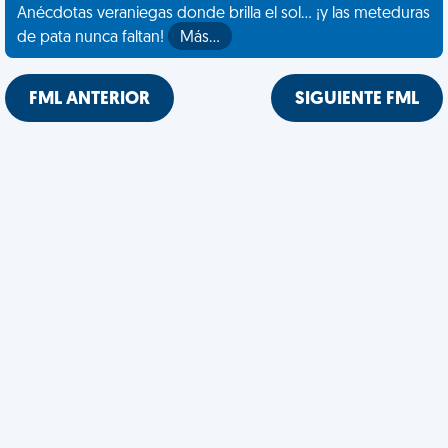
Anécdotas veraniegas donde brilla el sol... ¡y las meteduras
de pata nunca faltan!
Más…
FML ANTERIOR
SIGUIENTE FML