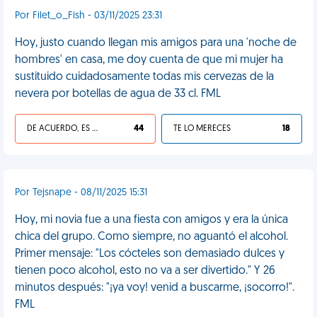
Por Filet_o_Fish - 03/11/2025 23:31
Hoy, justo cuando llegan mis amigos para una 'noche de
hombres' en casa, me doy cuenta de que mi mujer ha
sustituido cuidadosamente todas mis cervezas de la
nevera por botellas de agua de 33 cl. FML
DE ACUERDO, ES UNA VIDA HP
44
TE LO MERECES
18
Por Tejsnape - 08/11/2025 15:31
Hoy, mi novia fue a una fiesta con amigos y era la única
chica del grupo. Como siempre, no aguantó el alcohol.
Primer mensaje: "Los cócteles son demasiado dulces y
tienen poco alcohol, esto no va a ser divertido." Y 26
minutos después: "¡ya voy! venid a buscarme, ¡socorro!".
FML