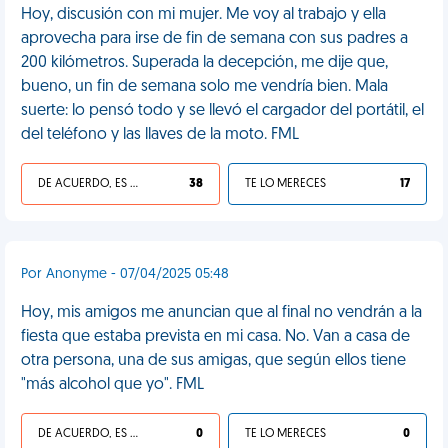
Hoy, discusión con mi mujer. Me voy al trabajo y ella
aprovecha para irse de fin de semana con sus padres a
200 kilómetros. Superada la decepción, me dije que,
bueno, un fin de semana solo me vendría bien. Mala
suerte: lo pensó todo y se llevó el cargador del portátil, el
del teléfono y las llaves de la moto. FML
DE ACUERDO, ES UNA VIDA HP
38
TE LO MERECES
17
Por Anonyme - 07/04/2025 05:48
Hoy, mis amigos me anuncian que al final no vendrán a la
fiesta que estaba prevista en mi casa. No. Van a casa de
otra persona, una de sus amigas, que según ellos tiene
"más alcohol que yo". FML
DE ACUERDO, ES UNA VIDA HP
0
TE LO MERECES
0