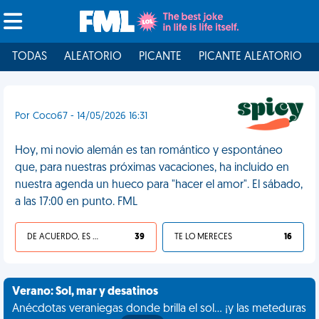
TODAS
ALEATORIO
PICANTE
PICANTE ALEATORIO
Por Coco67 - 14/05/2026 16:31
Hoy, mi novio alemán es tan romántico y espontáneo
que, para nuestras próximas vacaciones, ha incluido en
nuestra agenda un hueco para "hacer el amor". El sábado,
a las 17:00 en punto. FML
DE ACUERDO, ES UNA VIDA HP
39
TE LO MERECES
16
Verano: Sol, mar y desatinos
Anécdotas veraniegas donde brilla el sol... ¡y las meteduras