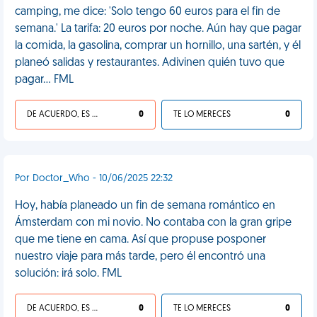
camping, me dice: 'Solo tengo 60 euros para el fin de
semana.' La tarifa: 20 euros por noche. Aún hay que pagar
la comida, la gasolina, comprar un hornillo, una sartén, y él
planeó salidas y restaurantes. Adivinen quién tuvo que
pagar… FML
DE ACUERDO, ES UNA VIDA HP
0
TE LO MERECES
0
Por Doctor_Who - 10/06/2025 22:32
Hoy, había planeado un fin de semana romántico en
Ámsterdam con mi novio. No contaba con la gran gripe
que me tiene en cama. Así que propuse posponer
nuestro viaje para más tarde, pero él encontró una
solución: irá solo. FML
DE ACUERDO, ES UNA VIDA HP
0
TE LO MERECES
0